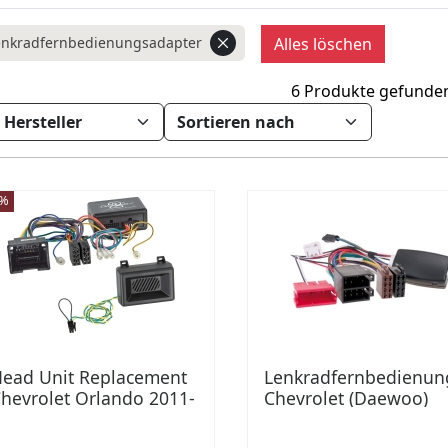
enkradfernbedienungsadapter
Alles löschen
6 Produkte gefunde
0%
ead Unit Replacement
Lenkradfernbedienun
hevrolet Orlando 2011-
Chevrolet (Daewoo)