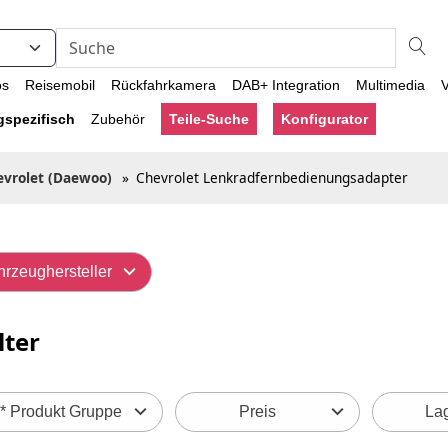
os
Reisemobil
Rückfahrkamera
DAB+ Integration
Multimedia
V
gspezifisch
Zubehör
Teile-Suche
Konfigurator
evrolet (Daewoo)
»
Chevrolet Lenkradfernbedienungsadapter
hrzeughersteller
lter
* Produkt Gruppe
Preis
Lag