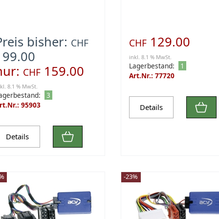
Preis bisher:
129.00
CHF
CHF
199.00
inkl. 8.1 % MwSt.
Lagerbestand:
1
nur:
159.00
CHF
Art.Nr.: 77720
nkl. 8.1 % MwSt.
agerbestand:
3
rt.Nr.: 95903
Details
Details
3%
-23%