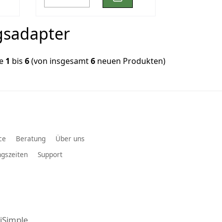
gsadapter
ge
1
bis
6
(von insgesamt
6
neuen Produkten)
ce
Beratung
Über uns
gszeiten
Support
iSimple