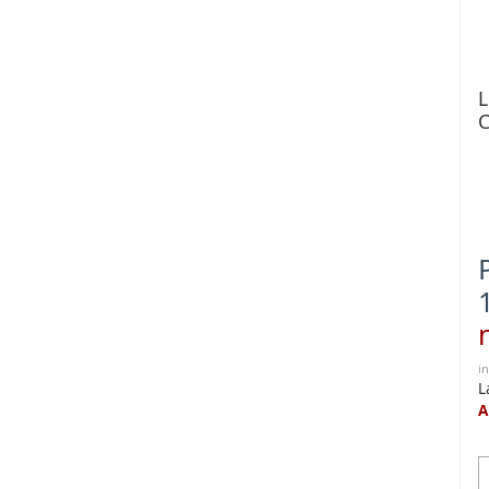
L
C
i
L
A