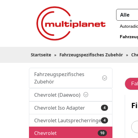
Autoradi
Fahrzeu
Startseite
»
Fahrzeugspezifisches Zubehör
»
Ch
Fahrzeugspezifisches
Zubehör
Fa
Chevrolet (Daewoo)
Fi
Chevrolet Iso Adapter
4
Chevrolet Lautsprecherringe
4
Chevrolet
10