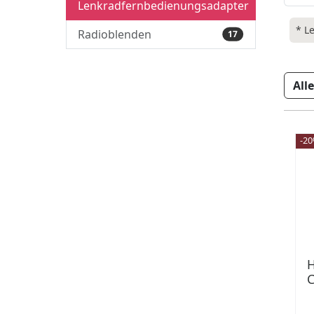
Lenkradfernbedienungsadapter
* L
Radioblenden
17
-2
H
C
>