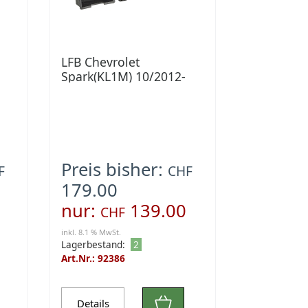
LFB Chevrolet
Spark(KL1M) 10/2012-
08/2014 48Pin Opel
Preis bisher:
F
CHF
179.00
nur:
139.00
CHF
inkl. 8.1 % MwSt.
Lagerbestand:
2
Art.Nr.: 92386
Details