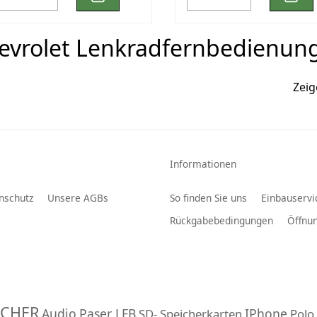
evrolet Lenkradfernbedienun
Zei
Informationen
nschutz
Unsere AGBs
So finden Sie uns
Einbauservi
Rückgabebedingungen
Öffnun
ECHER
Audio
Paser LFB
IPhone
SD- Speicherkarten
Polo