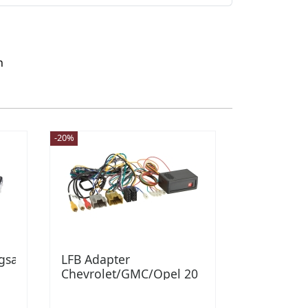
n
-20%
gsadapter
LFB Adapter
Chevrolet/GMC/Opel 20
Pin curry/grau