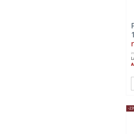
i
L
A
-2