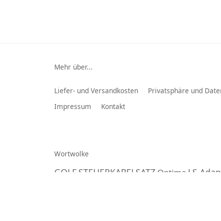
Mehr über...
Liefer- und Versandkosten
Privatsphäre und Date
Impressum
Kontakt
Wortwolke
GOLF
STEUERKABELSATZ
LS Adap
Optima
Vitara