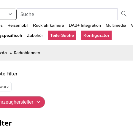
os
Reisemobil
Rückfahrkamera
DAB+ Integration
Multimedia
V
gspezifisch
Zubehör
Teile-Suche
Konfigurator
zda
»
Radioblenden
te Filter
warz
hrzeughersteller
lter