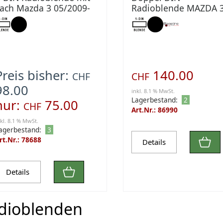
ach Mazda 3 05/2009-
Radioblende MAZDA 
9/2013
(2009-2013)
Preis bisher:
140.00
CHF
CHF
98.00
inkl. 8.1 % MwSt.
Lagerbestand:
2
nur:
75.00
CHF
Art.Nr.: 86990
nkl. 8.1 % MwSt.
agerbestand:
3
rt.Nr.: 78688
Details
Details
dioblenden