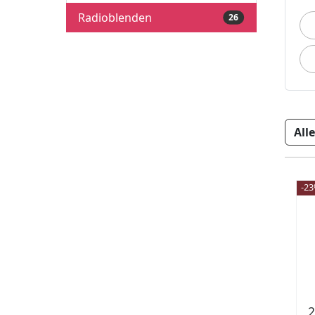
Radioblenden
26
-2
2