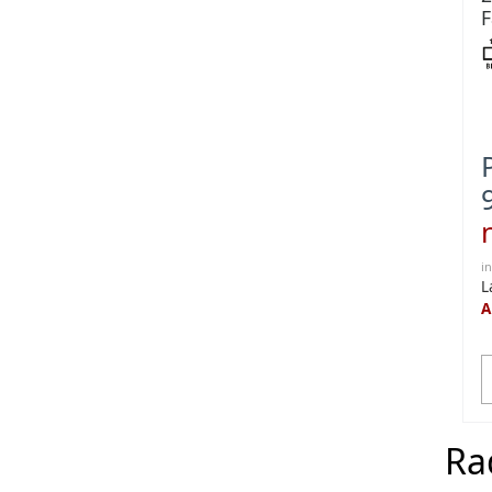
F
0
i
L
A
Ra