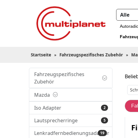
Autoradi
Fahrzeu
Startseite
»
Fahrzeugspezifisches Zubehör
»
Ma
Fahrzeugspezifisches
Belieb
Zubehör
Sch
Mazda
Fa
Iso Adapter
2
Lautsprecherringe
5
Fi
Lenkradfernbedienungsadapter
19