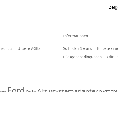
Zei
Informationen
nschutz
Unsere AGBs
So finden Sie uns
Einbauservi
Rückgabebedingungen
Öffnun
Ford
Aktivsystemadapter
BATTER
ter
Polo