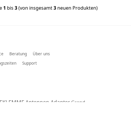
ge
1
bis
3
(von insgesamt
3
neuen Produkten)
ce
Beratung
Über uns
gszeiten
Support
IEKLEMME
Antennen Adapter
Grand