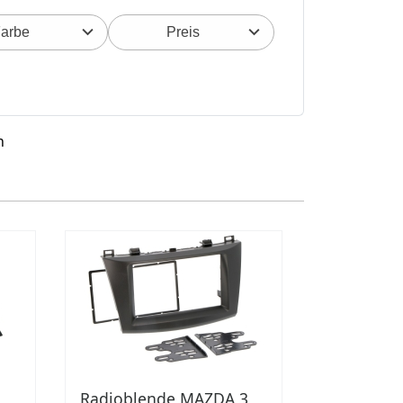
arbe
Preis
n
Radioblende MAZDA 3