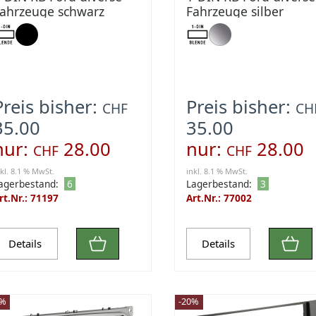
ahrzeuge schwarz
Fahrzeuge silber
Preis bisher:
Preis bisher:
CHF
CH
35.00
35.00
nur:
28.00
nur:
28.00
CHF
CHF
nkl. 8.1 % MwSt.
inkl. 8.1 % MwSt.
agerbestand:
6
Lagerbestand:
3
rt.Nr.: 71197
Art.Nr.: 77002
Details
Details
0%
-20%