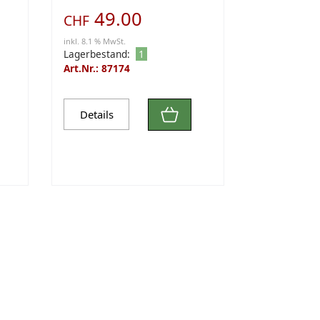
49.00
CHF
inkl. 8.1 % MwSt.
Lagerbestand:
1
Art.Nr.: 87174
Details