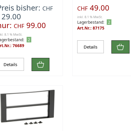
Preis bisher:
49.00
CHF
CHF
129.00
inkl. 8.1 % MwSt.
Lagerbestand:
2
nur:
99.00
CHF
Art.Nr.: 87175
nkl. 8.1 % MwSt.
agerbestand:
2
rt.Nr.: 76689
Details
Details