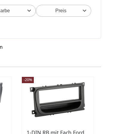
arbe
Preis
en
-20%
1-DIN RB mit Fach Ford