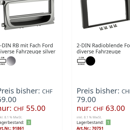
-DIN RB mit Fach Ford
2-DIN Radioblende Fo
iverse Fahrzeuge silver
diverse Fahrzeuge
schwarz
Preis bisher:
Preis bisher:
CHF
CH
69.00
79.00
nur:
55.00
nur:
63.00
CHF
CHF
nkl. 8.1 % MwSt.
inkl. 8.1 % MwSt.
agerbestand:
3
Lagerbestand:
1
rt.Nr.: 91861
Art.Nr.: 70751