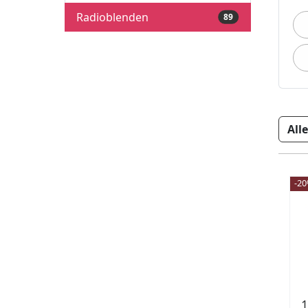
Radioblenden
89
-2
1