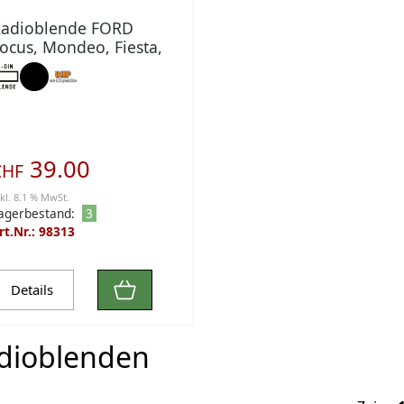
adioblende FORD
ocus, Mondeo, Fiesta,
+SMax, Transit ab 04
DIN schwarz
39.00
CHF
nkl. 8.1 % MwSt.
agerbestand:
3
rt.Nr.: 98313
Details
dioblenden