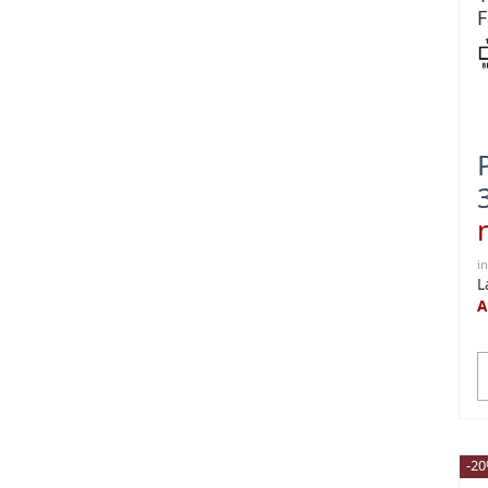
F
i
L
A
-2