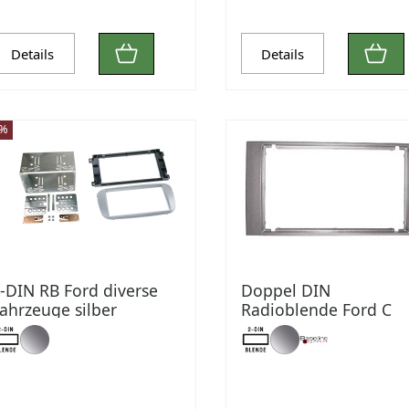
Details
Details
3%
-DIN RB Ford diverse
Doppel DIN
ahrzeuge silber
Radioblende Ford C
Max, S Max, Focus