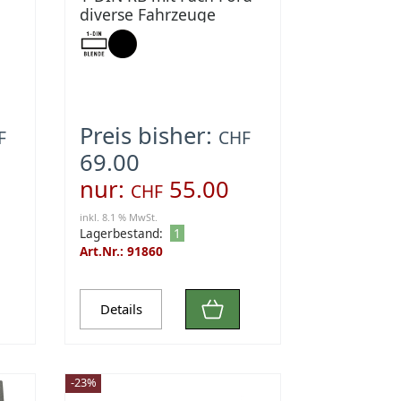
diverse Fahrzeuge
schwarz
Preis bisher:
F
CHF
69.00
nur:
55.00
CHF
inkl. 8.1 % MwSt.
Lagerbestand:
1
Art.Nr.: 91860
Details
-23%