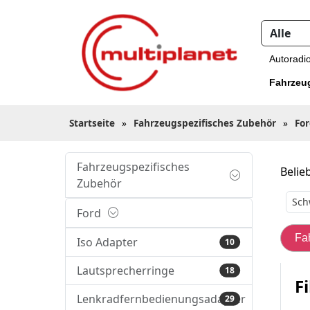
Autoradi
Fahrzeu
Startseite
»
Fahrzeugspezifisches Zubehör
»
Fo
Fahrzeugspezifisches
Belieb
Zubehör
Sch
Ford
Fa
Iso Adapter
10
Lautsprecherringe
18
Fi
Lenkradfernbedienungsadapter
29