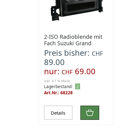
2-ISO Radioblende mit
Fach Suzuki Grand
Vitara
Preis bisher:
CHF
89.00
nur:
69.00
CHF
inkl. 8.1 % MwSt.
Lagerbestand:
2
Art.Nr.: 68228
Details