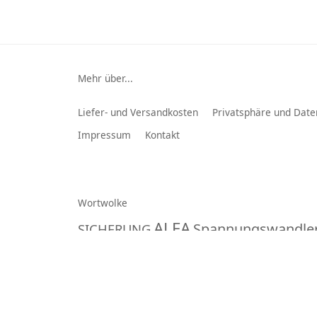
Mehr über...
Liefer- und Versandkosten
Privatsphäre und Date
Impressum
Kontakt
Wortwolke
ALFA
Spannungswandle
SICHERUNG
RADIOADAPTERKABEL
Multiplanet GmbH
© 2026 -