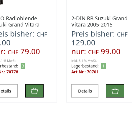
SO Radioblende
2-DIN RB Suzuki Grand
uki Grand Vitara
Vitara 2005-2015
5-2015 schwarz
schwarz
eis bisher:
Preis bisher:
CHF
CHF
.00
129.00
r:
79.00
nur:
99.00
CHF
CHF
8.1 % MwSt.
inkl. 8.1 % MwSt.
rbestand:
3
Lagerbestand:
1
Nr.: 70778
Art.Nr.: 70701
etails
Details