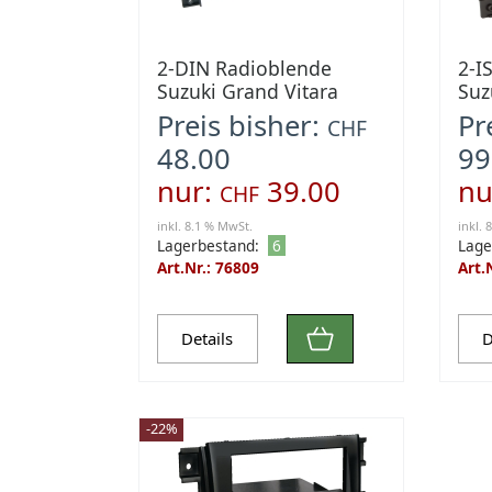
2-DIN Radioblende
2-I
Suzuki Grand Vitara
Suz
2005-2015 schwarz
200
Preis bisher:
Pr
CHF
48.00
99
nur:
39.00
nu
CHF
inkl. 8.1 % MwSt.
inkl. 
Lagerbestand:
6
Lage
Art.Nr.: 76809
Art.
Details
D
-22%