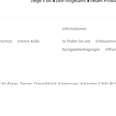
Zeige
1
bis
4
(von insgesamt
4
neuen Produ
Informationen
nschutz
Unsere AGBs
So finden Sie uns
Einbauservi
Rückgabebedingungen
Öffnun
r
Kufatec
CAN-BU
Zenec OmniMask
Antennen Adapter