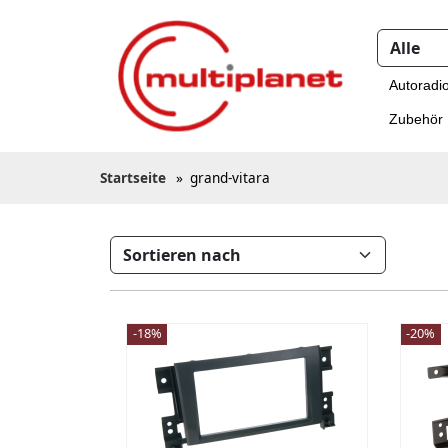
Autoradi
Zubehör
Startseite
»
grand-vitara
-18%
-20%