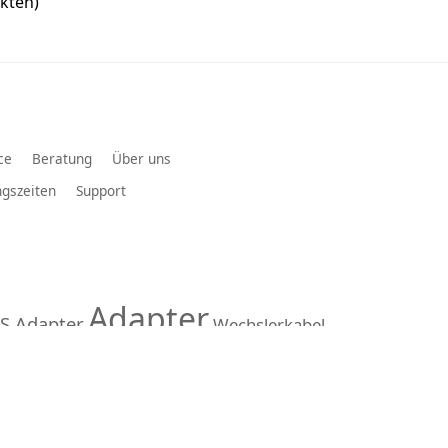
kten)
ce
Beratung
Über uns
gszeiten
Support
Adapter
S Adapter
Wechslerkabel