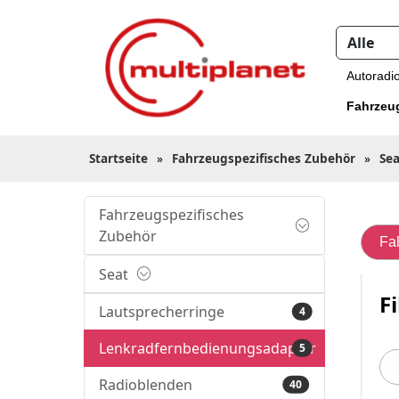
Autoradi
Fahrzeu
Startseite
»
Fahrzeugspezifisches Zubehör
»
Sea
Fahrzeugspezifisches
Zubehör
Fa
Seat
Fi
Lautsprecherringe
4
Lenkradfernbedienungsadapter
5
Radioblenden
40