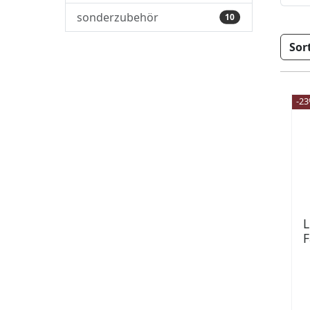
sonderzubehör
10
-2
L
F
K