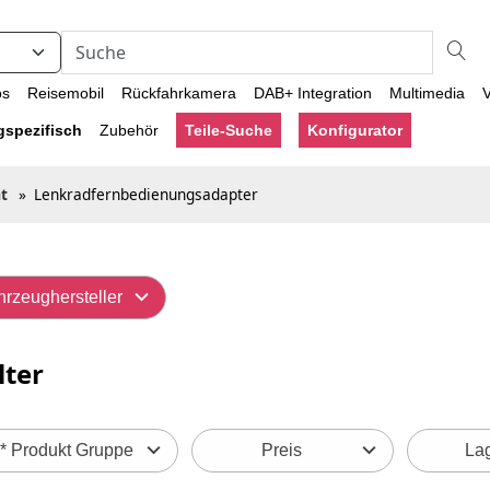
os
Reisemobil
Rückfahrkamera
DAB+ Integration
Multimedia
V
gspezifisch
Zubehör
Teile-Suche
Konfigurator
t
»
Lenkradfernbedienungsadapter
hrzeughersteller
lter
* Produkt Gruppe
Preis
Lag