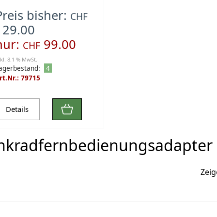
Preis bisher:
CHF
129.00
nur:
99.00
CHF
nkl. 8.1 % MwSt.
agerbestand:
4
rt.Nr.: 79715
Details
nkradfernbedienungsadapter
Zei