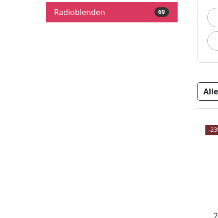
Radioblenden
69
-2
2