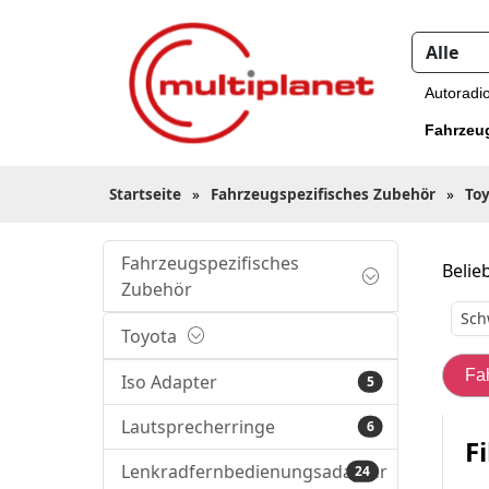
Autoradi
Fahrzeu
Startseite
»
Fahrzeugspezifisches Zubehör
»
To
Fahrzeugspezifisches
Belieb
Zubehör
Sch
Toyota
Fa
Iso Adapter
5
Lautsprecherringe
6
Fi
Lenkradfernbedienungsadapter
24