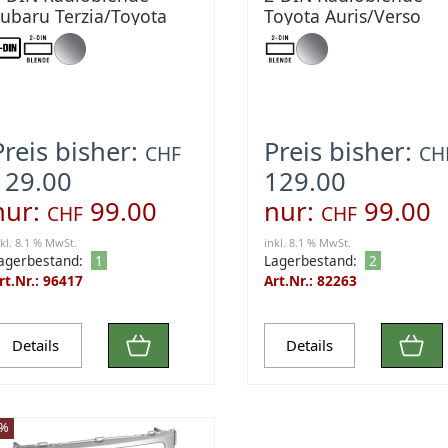
ubaru Terzia/Toyota
Toyota Auris/Verso
erso S dunkelgrau
anthrazit grau
Preis bisher:
Preis bisher:
CHF
CH
129.00
129.00
nur:
99.00
nur:
99.00
CHF
CHF
nkl. 8.1 % MwSt.
inkl. 8.1 % MwSt.
agerbestand:
1
Lagerbestand:
2
rt.Nr.: 96417
Art.Nr.: 82263
Details
Details
3%