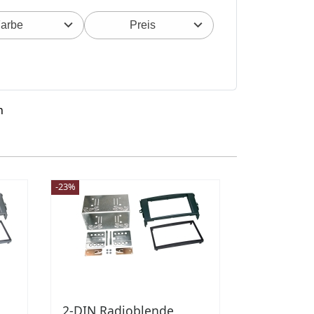
arbe
Preis
n
-23%
2-DIN Radioblende