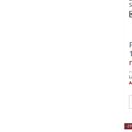
S
V
i
L
A
-2