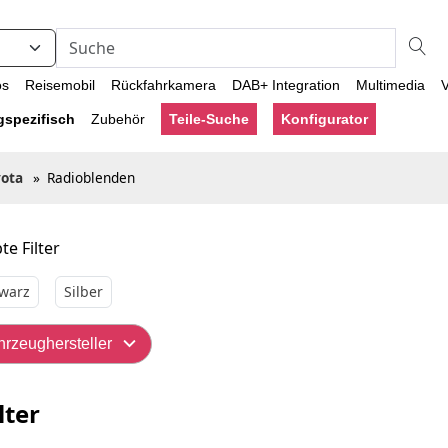
os
Reisemobil
Rückfahrkamera
DAB+ Integration
Multimedia
V
gspezifisch
Zubehör
Teile-Suche
Konfigurator
yota
»
Radioblenden
te Filter
warz
Silber
hrzeughersteller
lter