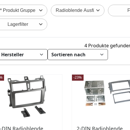
* Produkt Gruppe
Radioblende Ausführung
F
Lagerfilter
4 Produkte gefunde
3%
-23%
-DIN Radioblende
2-DIN Radioblende