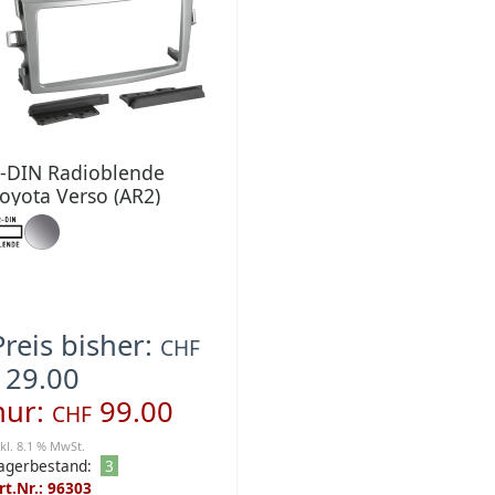
-DIN Radioblende
oyota Verso (AR2)
4/2009-06/2018
Preis bisher:
CHF
129.00
nur:
99.00
CHF
nkl. 8.1 % MwSt.
agerbestand:
3
rt.Nr.: 96303