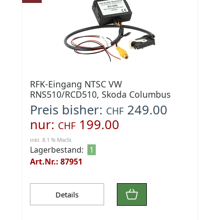
RFK-Eingang NTSC VW
RNS510/RCD510, Skoda Columbus
Preis bisher:
249.00
CHF
nur:
199.00
CHF
inkl. 8.1 % MwSt.
Lagerbestand:
1
Art.Nr.: 87951
Details