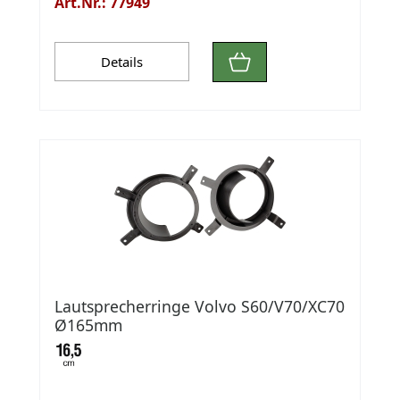
Art.Nr.: 77949
Details
Lautsprecherringe Volvo S60/V70/XC70
Ø165mm