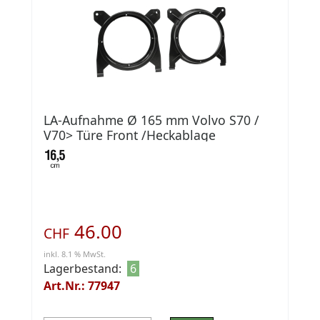
LA-Aufnahme Ø 165 mm Volvo S70 /
V70> Türe Front /Heckablage
46.00
CHF
inkl. 8.1 % MwSt.
Lagerbestand:
6
Art.Nr.: 77947