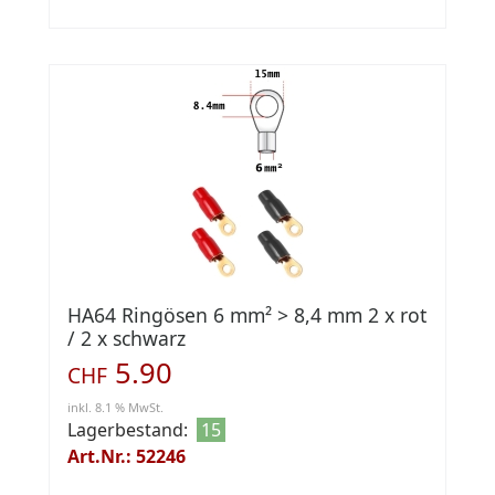
HA64 Ringösen 6 mm² > 8,4 mm 2 x rot
/ 2 x schwarz
5.90
CHF
inkl. 8.1 % MwSt.
Lagerbestand:
15
Art.Nr.: 52246