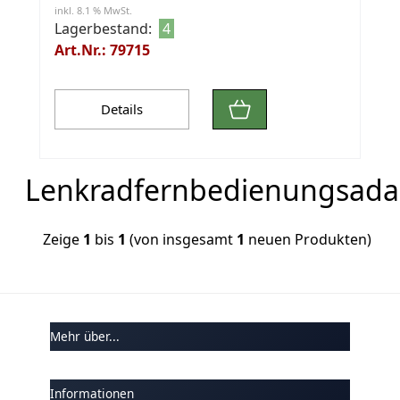
inkl. 8.1 % MwSt.
Lagerbestand:
4
Art.Nr.: 79715
Details
Lenkradfernbedienungsada
Zeige
1
bis
1
(von insgesamt
1
neuen Produkten)
Mehr über...
Informationen