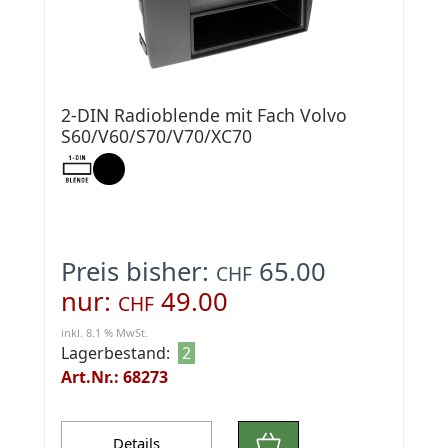
2-DIN Radioblende mit Fach Volvo
S60/V60/S70/V70/XC70
Preis bisher:
65.00
CHF
nur:
49.00
CHF
inkl. 8.1 % MwSt.
Lagerbestand:
2
Art.Nr.: 68273
Details