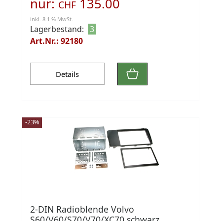
nur:
135.00
CHF
inkl. 8.1 % MwSt.
Lagerbestand:
3
Art.Nr.: 92180
Details
-23%
2-DIN Radioblende Volvo
S60/V60/S70/V70/XC70 schwarz