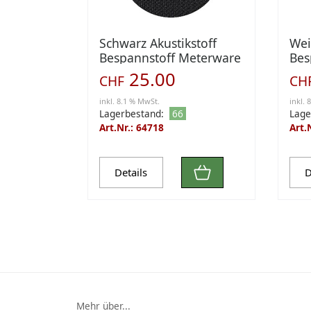
Schwarz Akustikstoff
Wei
Bespannstoff Meterware
Bes
0,75 x lfm
0,7
25.00
CHF
CH
inkl. 8.1 % MwSt.
inkl. 
Lagerbestand:
66
Lage
Art.Nr.: 64718
Art.
Details
D
Mehr über...