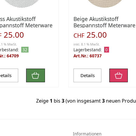
ss Akustikstoff
Beige Akustikstoff
pannstoff Meterware
Bespannstoff Meterware
5 x lfm
0,75 x lfm
25.00
25.00
F
CHF
8.1 % MwSt.
inkl. 8.1 % MwSt.
rbestand:
32
Lagerbestand:
0
Nr.: 64709
Art.Nr.: 60737
etails
Details
Zeige
1
bis
3
(von insgesamt
3
neuen Produ
Informationen