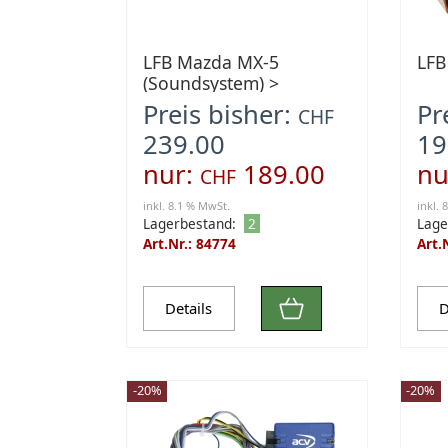
LFB Mazda MX-5
LFB
(Soundsystem) >
Preis bisher:
Pr
CHF
239.00
19
nur:
189.00
nu
CHF
inkl. 8.1 % MwSt.
inkl. 
Lagerbestand:
2
Lage
Art.Nr.: 84774
Art.
Details
D
-20%
-20%