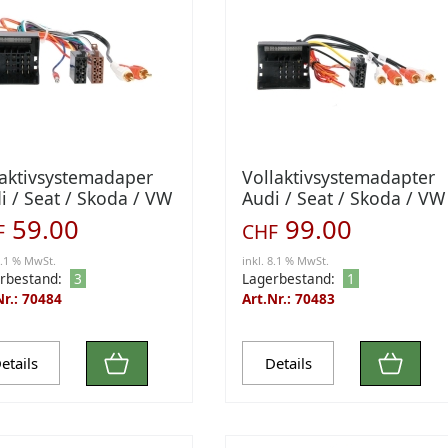
laktivsystemadaper
Vollaktivsystemadapter
i / Seat / Skoda / VW
Audi / Seat / Skoda / VW
38-50)
> BOSE (1335-50)
59.00
99.00
F
CHF
8.1 % MwSt.
inkl. 8.1 % MwSt.
rbestand:
3
Lagerbestand:
1
Nr.: 70484
Art.Nr.: 70483
etails
Details