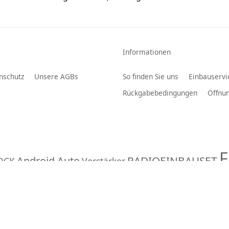
Informationen
nschutz
Unsere AGBs
So finden Sie uns
Einbauservi
Rückgabebedingungen
Öffnun
F
RADIOEINBAUSET
Android Auto
OCK
Verstärker