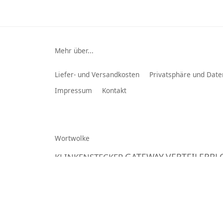
Mehr über...
Liefer- und Versandkosten
Privatsphäre und Date
Impressum
Kontakt
Wortwolke
GATEWAY
VERTEILERBL
KLINKENSTECKER
Speicherkarten
Durchschlagfestigkeit
Multiplanet GmbH
© 2026 -