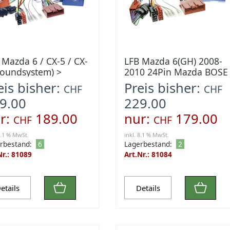
 Mazda 6 / CX-5 / CX-
LFB Mazda 6(GH) 2008-
Soundsystem) >
2010 24Pin Mazda BOSE
Amp
eis bisher:
Preis bisher:
CHF
CHF
9.00
229.00
r:
189.00
nur:
179.00
CHF
CHF
8.1 % MwSt.
inkl. 8.1 % MwSt.
rbestand:
6
Lagerbestand:
2
Nr.: 81089
Art.Nr.: 81084
etails
Details