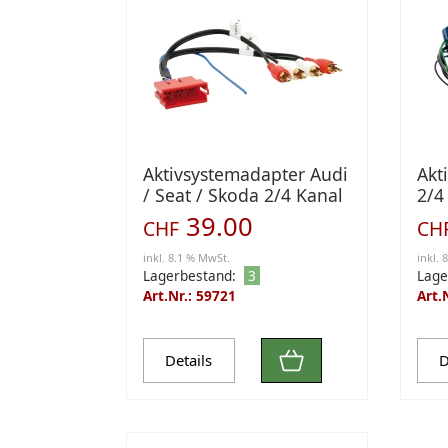
Aktivsystemadapter Audi
Akt
/ Seat / Skoda 2/4 Kanal
2/4
(1445-01)
39.00
CHF
CH
inkl. 8.1 % MwSt.
inkl. 
Lagerbestand:
3
Lage
Art.Nr.: 59721
Art.
Details
D