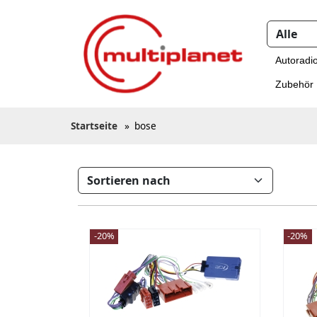
Autoradi
Zubehör
Startseite
»
bose
-20%
-20%