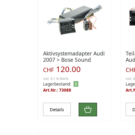
Aktivsystemadapter Audi
Tei
2007 > Bose Sound
Aud
System (1324-50)
(13
120.00
CHF
CH
inkl. 8.1 % MwSt.
inkl. 
Lagerbestand:
9
Lage
Art.Nr.: 73088
Art.
Details
D