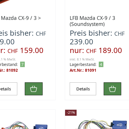
 Mazda CX-9 / 3 >
LFB Mazda CX-9 / 3
(Soundsystem)
eis bisher:
Preis bisher:
CHF
CHF
9.00
239.00
r:
159.00
nur:
189.00
CHF
CHF
8.1 % MwSt.
inkl. 8.1 % MwSt.
rbestand:
7
Lagerbestand:
4
Nr.: 81092
Art.Nr.: 81091
etails
Details
-21%