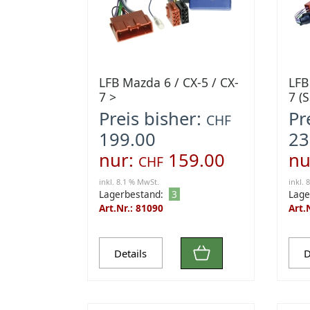
LFB Mazda 6 / CX-5 / CX-
LFB
7 >
7 (
Preis bisher:
Pr
CHF
199.00
23
nur:
159.00
nu
CHF
inkl. 8.1 % MwSt.
inkl. 
Lagerbestand:
3
Lage
Art.Nr.: 81090
Art.
Details
D