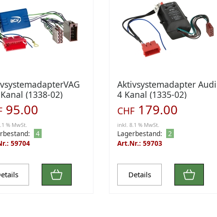
ivsystemadapterVAG
Aktivsystemadapter Audi
 Kanal (1338-02)
4 Kanal (1335-02)
95.00
179.00
F
CHF
8.1 % MwSt.
inkl. 8.1 % MwSt.
rbestand:
4
Lagerbestand:
2
Nr.: 59704
Art.Nr.: 59703
etails
Details