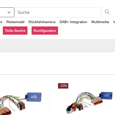
os
Reisemobil
Rückfahrkamera
DAB+ Integration
Multimedia
V
Teile-Suche
Konfigurator
-20%