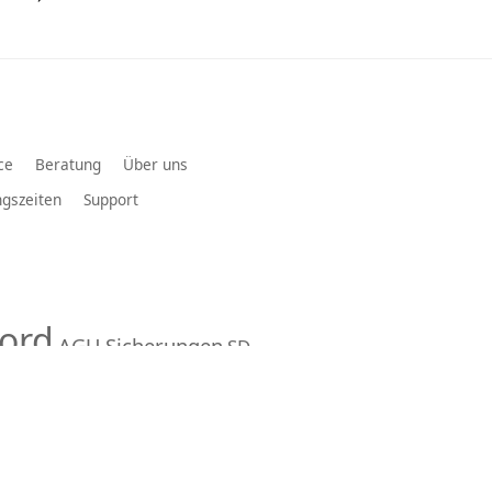
ce
Beratung
Über uns
gszeiten
Support
ord
AGU Sicherungen
SD-