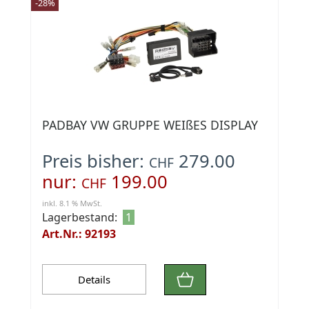
-28%
PADBAY VW GRUPPE WEIßES DISPLAY
Preis bisher:
279.00
CHF
nur:
199.00
CHF
inkl. 8.1 % MwSt.
Lagerbestand:
1
Art.Nr.: 92193
Details