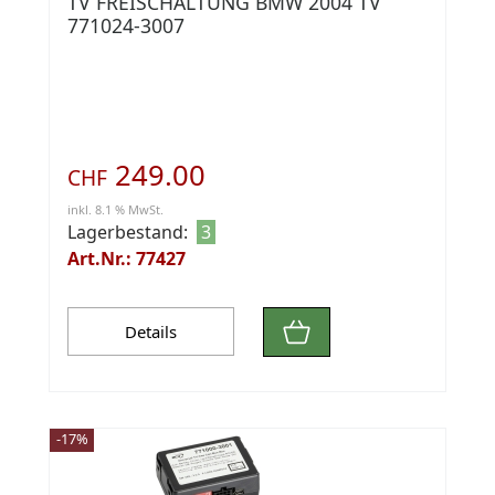
TV FREISCHALTUNG BMW 2004 TV
771024-3007
249.00
CHF
inkl. 8.1 % MwSt.
Lagerbestand:
3
Art.Nr.: 77427
Details
-17%