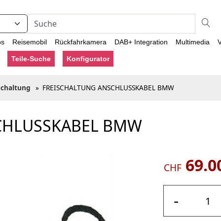
os
Reisemobil
Rückfahrkamera
DAB+ Integration
Multimedia
V
Teile-Suche
Konfigurator
schaltung
»
FREISCHALTUNG ANSCHLUSSKABEL BMW
CHLUSSKABEL BMW
69.0
CHF
-