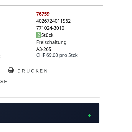
76759
4026724011562
771024-3010
2
Stück
Freischaltung
A3-265
CHF 69.00 pro Stck
:
N
DRUCKEN
GE