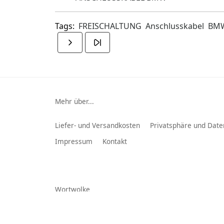
Tags:
FREISCHALTUNG
Anschlusskabel
BM
Mehr über...
Liefer- und Versandkosten
Privatsphäre und Date
Impressum
Kontakt
Wortwolke
Alpine
Türe Front
PAC A
Verlängerung