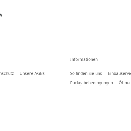
W
Informationen
nschutz
Unsere AGBs
So finden Sie uns
Einbauservi
Rückgabebedingungen
Öffnun
DAB Plus
FIAT
ISOAnschluss
udio
KFZ
AUX
Sou