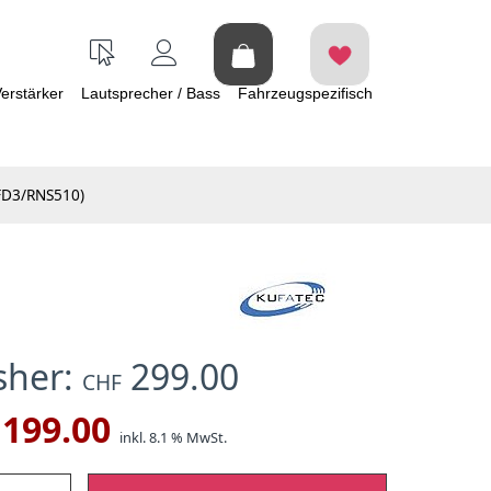
erstärker
Lautsprecher / Bass
Fahrzeugspezifisch
MFD3/RNS510)
isher:
299.00
CHF
199.00
inkl. 8.1 % MwSt.