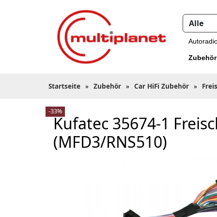
Autoradi
Zubehör
Startseite
»
Zubehör
»
Car HiFi Zubehör
»
Frei
-33%
Kufatec 35674-1 Freis
(MFD3/RNS510)