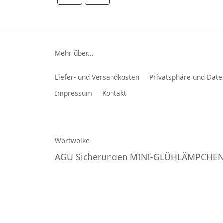
Mehr über...
Liefer- und Versandkosten
Privatsphäre und Date
Impressum
Kontakt
Wortwolke
AGU Sicherungen
MINI-GLÜHLÄMPCHE
Lenkradfernbedienungsadap
Multiplanet GmbH
© 2026 -