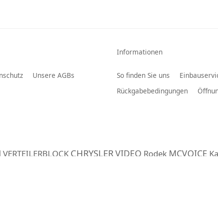
Informationen
nschutz
Unsere AGBs
So finden Sie uns
Einbauservi
Rückgabebedingungen
Öffnun
CHRYSLER
N
VIDEO
MCVOICE
VERTEILERBLOCK
Rodek
Ka
Antennenadapter
ter