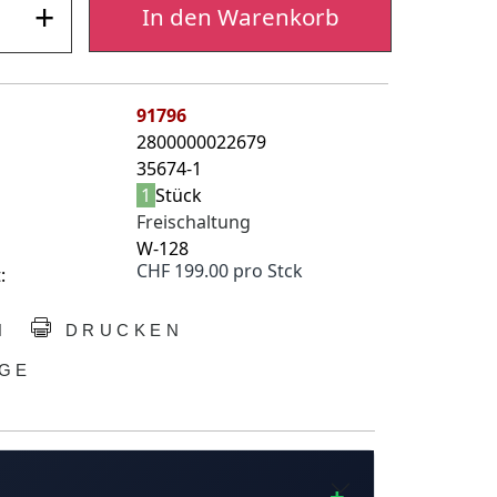
+
In den Warenkorb
91796
2800000022679
35674-1
1
Stück
Freischaltung
W-128
CHF 199.00 pro Stck
:
N
DRUCKEN
GE