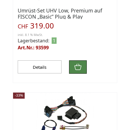
Umrüst-Set UHV Low, Premium auf
FISCON „Basic” Plug & Play
319.00
CHF
inkl. 8.1 % MwSt.
Lagerbestand:
1
Art.Nr.: 93599
Details
-33%