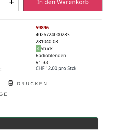
+
In den Warenkorb
59896
4026724000283
281040-08
4
Stück
Radioblenden
V1-33
CHF 12.00 pro Stck
:
N
DRUCKEN
GE