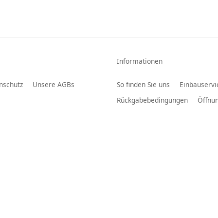
Informationen
nschutz
Unsere AGBs
So finden Sie uns
Einbauservi
Rückgabebedingungen
Öffnun
LAUTSPR
efach
Adaptiv
Haushaltspäckchen