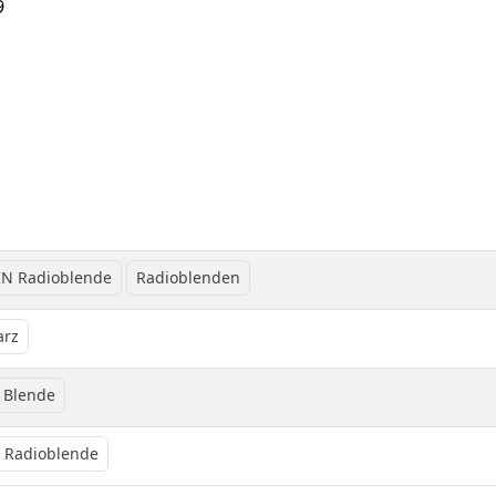
9
IN Radioblende
Radioblenden
arz
 Blende
 Radioblende