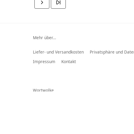
Mehr über...
Liefer- und Versandkosten
Privatsphäre und Date
Impressum
Kontakt
Wortwolke
Ablag
OPEL
Bose
STP
Porsche
Vdo
Multiplanet GmbH
© 2026 -