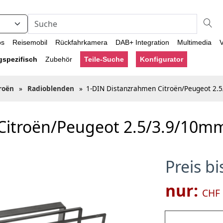
os
Reisemobil
Rückfahrkamera
DAB+ Integration
Multimedia
V
gspezifisch
Zubehör
Teile-Suche
Konfigurator
roën
»
Radioblenden
»
1-DIN Distanzrahmen Citroën/Peugeot 2.
Citroën/Peugeot 2.5/3.9/10m
Preis b
nur:
CHF