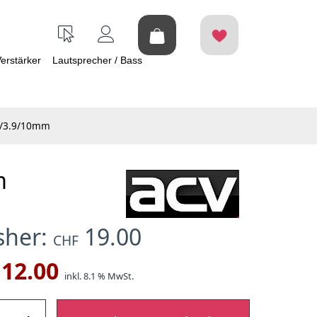
erstärker
Lautsprecher / Bass
5/3.9/10mm
m
isher:
19.00
CHF
12.00
inkl. 8.1 % MwSt.