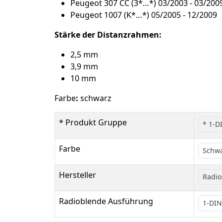
Peugeot 307 CC (3*…*) 03/2003 - 03/200
Peugeot 1007 (K*…*) 05/2005 - 12/2009
Stärke der Distanzrahmen:
2,5 mm
3,9 mm
10 mm
Farbe
:
schwarz
* Produkt Gruppe
* 1-D
Farbe
Schw
Hersteller
Radio
Radioblende Ausführung
1-DIN