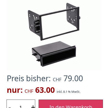
Preis bisher:
79.00
CHF
nur:
63.00
CHF
inkl. 8.1 % MwSt.
-
+
In den Warenkorb