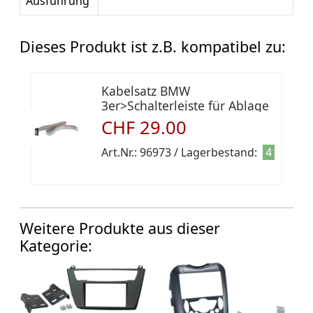
Ausführung
Dieses Produkt ist z.B. kompatibel zu:
Kabelsatz BMW
3er>Schalterleiste für Ablage
Raucherpacket
CHF 29.00
Art.Nr.: 96973 / Lagerbestand:
4
Weitere Produkte aus dieser
Kategorie: