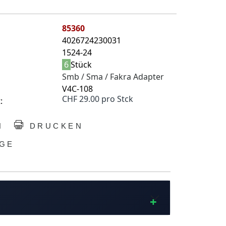
85360
4026724230031
1524-24
6
Stück
Smb / Sma / Fakra Adapter
V4C-108
CHF 29.00 pro Stck
:
N
DRUCKEN
GE