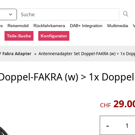
os
Reisemobil
Rückfahrkamera
DAB+ Integration
Multimedia
V
Teile-Suche
Konfigurator
/ Fakra Adapter
»
Antennenadapter Set Doppel-FAKRA (w) > 1x Doppe
oppel-FAKRA (w) > 1x Doppel 
29.0
CHF
-