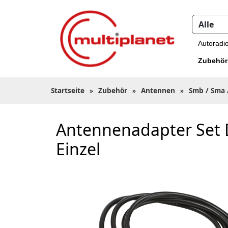
Autoradi
Zubehör
Startseite
»
Zubehör
»
Antennen
»
Smb / Sma 
Antennenadapter Set D
Einzel