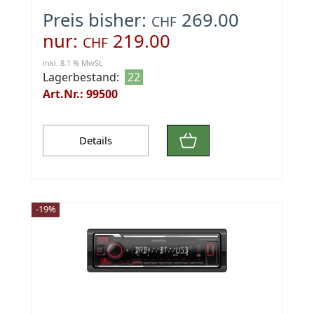
Preis bisher:
269.00
CHF
nur:
219.00
CHF
inkl. 8.1 % MwSt.
Lagerbestand:
22
Art.Nr.: 99500
Details
-19%