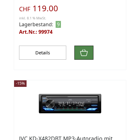
119.00
CHF
inkl. 8.1 % MwSt.
Lagerbestand:
9
Art.Nr.: 99974
Details
-15%
JVC KD-X482DBT MP3-Autoradio mit