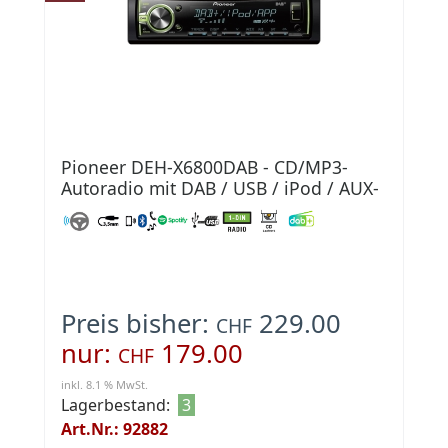
Pioneer DEH-X6800DAB - CD/MP3-
Autoradio mit DAB / USB / iPod / AUX-
IN
Preis bisher:
229.00
CHF
nur:
179.00
CHF
inkl. 8.1 % MwSt.
Lagerbestand:
3
Art.Nr.: 92882