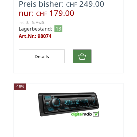
Preis bisher:
249.00
CHF
nur:
179.00
CHF
inkl. 8.1 % MwSt.
Lagerbestand:
13
Art.Nr.: 98074
Details
-19%