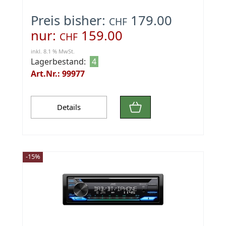
Preis bisher:
179.00
CHF
nur:
159.00
CHF
inkl. 8.1 % MwSt.
Lagerbestand:
4
Art.Nr.: 99977
Details
-15%