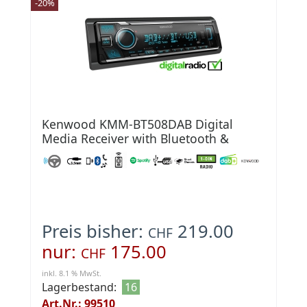
-20%
Kenwood KMM-BT508DAB Digital
Media Receiver with Bluetooth &
Digital Radio DAB+
Preis bisher:
219.00
CHF
nur:
175.00
CHF
inkl. 8.1 % MwSt.
Lagerbestand:
16
Art.Nr.: 99510