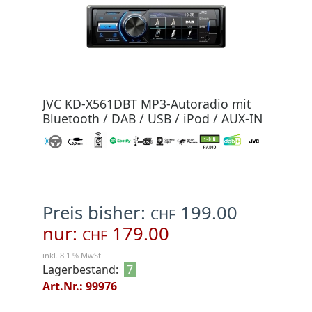
JVC KD-X561DBT MP3-Autoradio mit
Bluetooth / DAB / USB / iPod / AUX-IN
Preis bisher:
199.00
CHF
nur:
179.00
CHF
inkl. 8.1 % MwSt.
Lagerbestand:
7
Art.Nr.: 99976