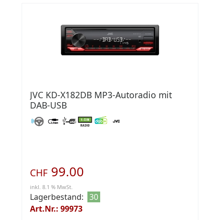
JVC KD-X182DB MP3-Autoradio mit
DAB-USB
99.00
CHF
inkl. 8.1 % MwSt.
Lagerbestand:
30
Art.Nr.: 99973