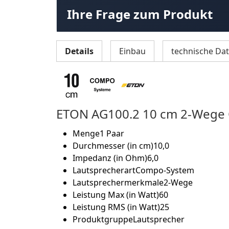
Ihre Frage zum Produkt
Details
Einbau
technische Da
ETON AG100.2 10 cm 2-Wege
Menge
1 Paar
Durchmesser (in cm)
10,0
Impedanz (in Ohm)
6,0
Lautsprecherart
Compo-System
Lautsprechermerkmale
2-Wege
Leistung Max (in Watt)
60
Leistung RMS (in Watt)
25
Produktgruppe
Lautsprecher