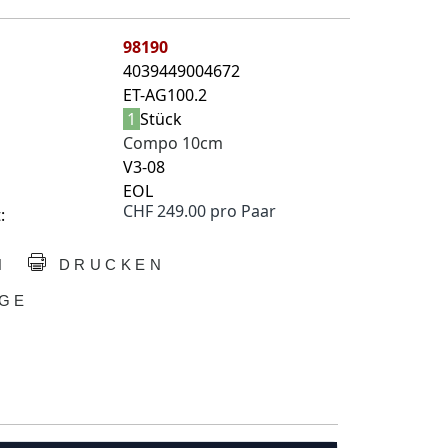
98190
4039449004672
ET-AG100.2
1
Stück
Compo 10cm
V3-08
EOL
CHF 249.00 pro Paar
:
N
DRUCKEN
GE