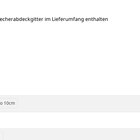
cherabdeckgitter im Lieferumfang enthalten
o 10cm
m