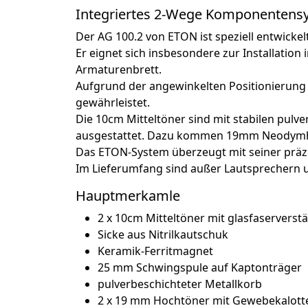
Integriertes 2-Wege Komponentens
Der AG 100.2 von ETON ist speziell entwickel
Er eignet sich insbesondere zur Installatio
Armaturenbrett.
Aufgrund der angewinkelten Positionierung
gewährleistet.
Die 10cm Mitteltöner sind mit stabilen pul
ausgestattet. Dazu kommen 19mm Neodymh
Das ETON-System überzeugt mit seiner präz
Im Lieferumfang sind außer Lautsprechern 
Hauptmerkamle
2 x 10cm Mitteltöner mit glasfaservers
Sicke aus Nitrilkautschuk
Keramik-Ferritmagnet
25 mm Schwingspule auf Kaptonträger
pulverbeschichteter Metallkorb
2 x 19 mm Hochtöner mit Gewebekalot