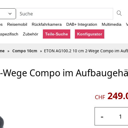
os
Reisemobil
Rückfahrkamera
DAB+ Integration
Multimedia
V
spezifisch
Zubehör
Teile-Suche
Konfigurator
me
»
Compo 10cm
»
ETON AG100.2 10 cm 2-Wege Compo im Auf
2-Wege Compo im Aufbaugeh
249.
CHF
-