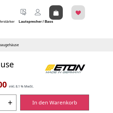
erstärker
Lautsprecher / Bass
baugehäuse
äuse
00
inkl. 8.1 % MwSt.
+
In den Warenkorb