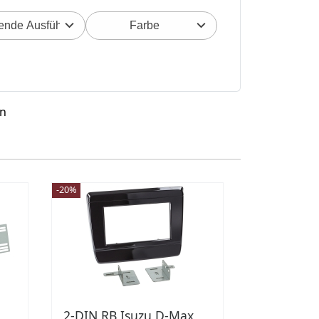
ende Ausführung
Farbe
en
-20%
2-DIN RB Isuzu D-Max