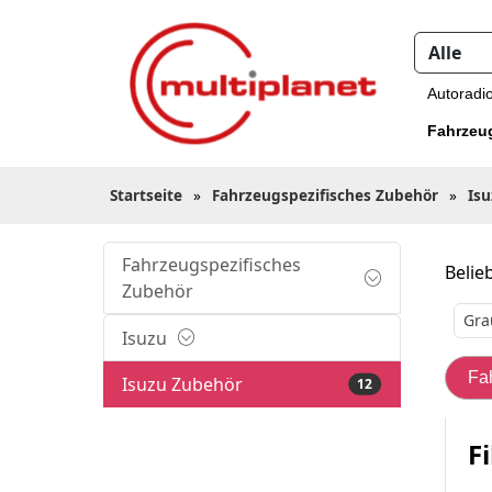
Autoradi
Fahrzeu
Startseite
»
Fahrzeugspezifisches Zubehör
»
Is
Fahrzeugspezifisches
Belieb
Zubehör
Gra
Isuzu
Fa
Isuzu Zubehör
12
Fi