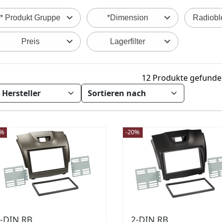
* Produkt Gruppe
*Dimension
Radiobl
Preis
Lagerfilter
12 Produkte gefund
1%
-20%
-DIN RB
2-DIN RB