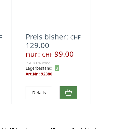
Preis bisher:
F
CHF
129.00
nur:
99.00
CHF
inkl. 8.1 % MwSt.
Lagerbestand:
3
Art.Nr.: 92380
Details