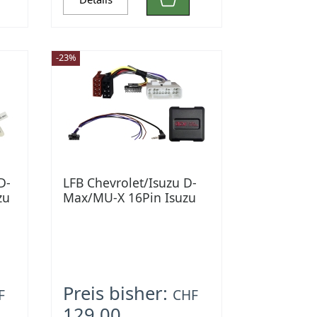
-23%
D-
LFB Chevrolet/Isuzu D-
zu
Max/MU-X 16Pin Isuzu
Multilead
Preis bisher:
F
CHF
129.00