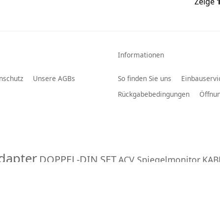
Zeige
Informationen
nschutz
Unsere AGBs
So finden Sie uns
Einbauservi
Rückgabebedingungen
Öffnun
dapter
DOPPEL-DIN SET
ACV Spiegelmonitor
KAB