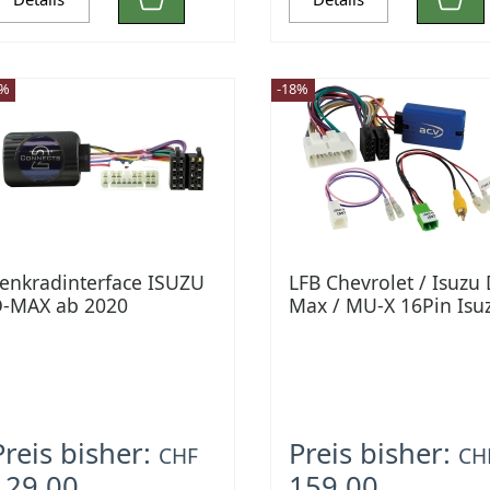
3%
-18%
enkradinterface ISUZU
LFB Chevrolet / Isuzu 
-MAX ab 2020
Max / MU-X 16Pin Isu
Kamera
Preis bisher:
Preis bisher:
CHF
CH
129.00
159.00