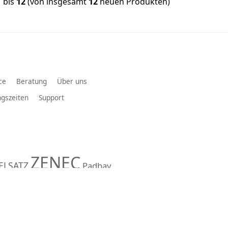
1
bis
12
(von insgesamt
12
neuen Produkten)
ce
Beratung
Über uns
gszeiten
Support
ZENEC
ELSATZ
Padbay