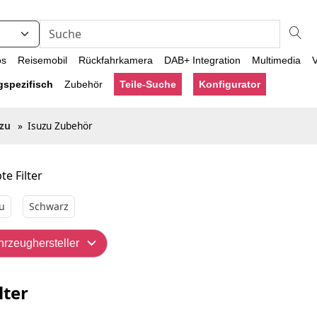
os
Reisemobil
Rückfahrkamera
DAB+ Integration
Multimedia
V
gspezifisch
Zubehör
Teile-Suche
Konfigurator
uzu
»
Isuzu Zubehör
te Filter
u
Schwarz
hrzeughersteller
lter