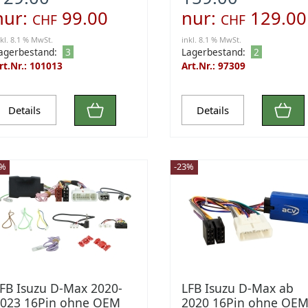
nur:
99.00
nur:
129.00
CHF
CHF
nkl. 8.1 % MwSt.
inkl. 8.1 % MwSt.
agerbestand:
3
Lagerbestand:
2
rt.Nr.: 101013
Art.Nr.: 97309
Details
Details
0%
-23%
FB Isuzu D-Max 2020-
LFB Isuzu D-Max ab
023 16Pin ohne OEM
2020 16Pin ohne OE