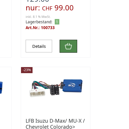
nur:
99.00
CHF
inkl. 8.1 % MwSt.
Lagerbestand:
1
Art.Nr.: 100733
Details
-23%
LFB Isuzu D-Max/ MU-X /
M
Chevrolet Colorado>