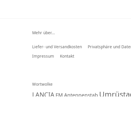
Mehr über...
Liefer- und Versandkosten
Privatsphäre und Date
Impressum
Kontakt
Wortwolke
Umrüsta
LANCIA
FM
Antennenstab
Abdeckzierrahmen
Multiplanet GmbH
© 2026 -