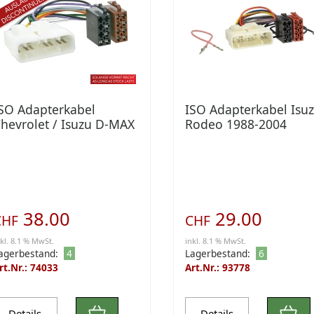
SO Adapterkabel
ISO Adapterkabel Isu
hevrolet / Isuzu D-MAX
Rodeo 1988-2004
 Trooper
38.00
29.00
CHF
CHF
nkl. 8.1 % MwSt.
inkl. 8.1 % MwSt.
agerbestand:
4
Lagerbestand:
6
rt.Nr.: 74033
Art.Nr.: 93778
Details
Details