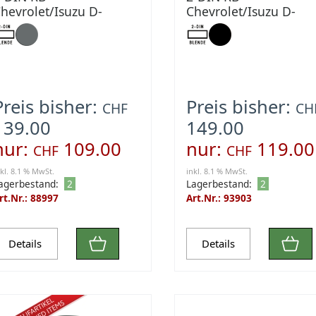
hevrolet/Isuzu D-
Chevrolet/Isuzu D-
Max/MU-X grau
Max/MU-X schwarz
Preis bisher:
Preis bisher:
CHF
CH
139.00
149.00
nur:
109.00
nur:
119.00
CHF
CHF
nkl. 8.1 % MwSt.
inkl. 8.1 % MwSt.
agerbestand:
2
Lagerbestand:
2
rt.Nr.: 88997
Art.Nr.: 93903
Details
Details