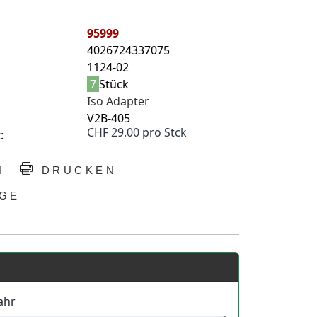
95999
4026724337075
1124-02
7
Stück
Iso Adapter
V2B-405
CHF 29.00 pro Stck
:
N
DRUCKEN
GE
ahr