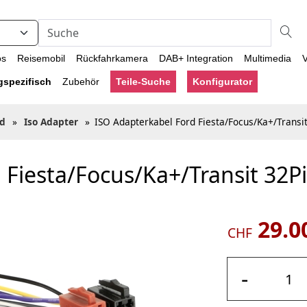
os
Reisemobil
Rückfahrkamera
DAB+ Integration
Multimedia
V
gspezifisch
Zubehör
Teile-Suche
Konfigurator
rd
»
Iso Adapter
»
ISO Adapterkabel Ford Fiesta/Focus/Ka+/Transi
 Fiesta/Focus/Ka+/Transit 32P
29.0
CHF
-