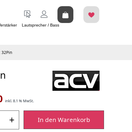
erstärker
Lautsprecher / Bass
t 32Pin
in
0
inkl. 8.1 % MwSt.
+
In den Warenkorb