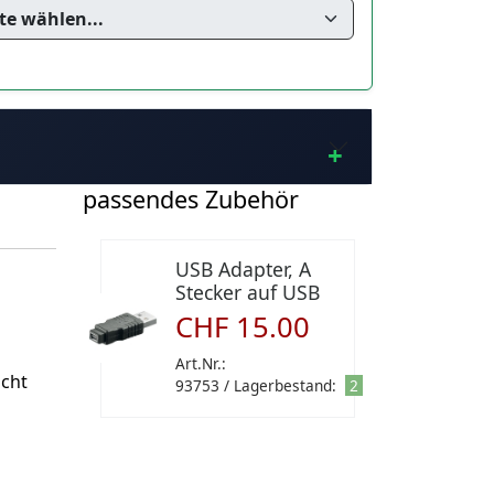
passendes Zubehör
USB Adapter, A
Stecker auf USB
Mini Buchse
CHF 15.00
Art.Nr.:
acht
93753 / Lagerbestand:
2