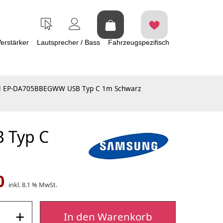
erstärker
Lautsprecher / Bass
Fahrzeugspezifisch
el EP-DA705BBEGWW USB Typ C 1m Schwarz
 Typ C
0
inkl. 8.1 % MwSt.
+
In den Warenkorb