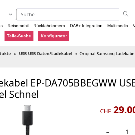
os
Reisemobil
Rückfahrkamera
DAB+ Integration
Multimedia
V
Teile-Suche
Konfigurator
dukte
»
USB USB Daten/Ladekabel
»
Original Samsung Ladekab
dekabel EP-DA705BBEGWW USB
l Schnel
29.0
CHF
-