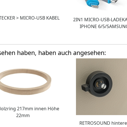
TECKER > MICRO-USB KABEL
2IN1 MICRO-USB-LADEK
IPHONE 6/5/SAMSUN
esehen haben, haben auch angesehen:
olzring 217mm innen Höhe
22mm
RETROSOUND hintere