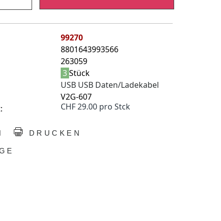
99270
8801643993566
263059
3
Stück
USB USB Daten/Ladekabel
V2G-607
CHF 29.00 pro Stck
:
N
DRUCKEN
GE