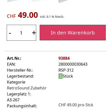
49.00
CHF
inkl. 8.1 % MwSt.
-
+
In den Warenkorb
Art.Nr.:
93884
EAN:
2800000030643
Hersteller-Nr.:
RSP-312
Lagerbestand:
2
Stück
Kategorie
RetroSound Zubehör
Lagerplatz 1:
A3-267
CHF 49.00 pro Stck
Packungsinhalt: