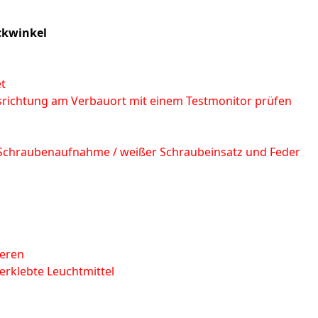
ickwinkel
t
usrichtung am Verbauort mit einem Testmonitor prüfen
 Schraubenaufnahme / weißer Schraubeinsatz und Feder
ieren
rklebte Leuchtmittel