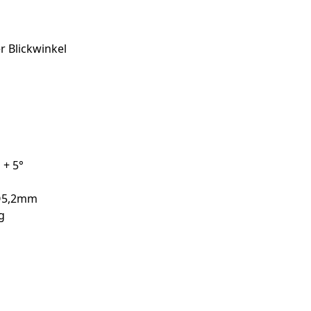
er Blickwinkel
 + 5°
 Ø5,2mm
g