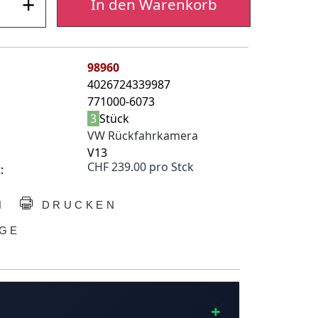
+
In den Warenkorb
98960
4026724339987
771000-6073
3
Stück
VW Rückfahrkamera
V13
CHF 239.00 pro Stck
:
N
DRUCKEN
GE