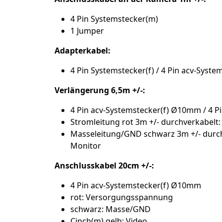
4 Pin Systemstecker(m)
1 Jumper
Adapterkabel:
4 Pin Systemstecker(f) / 4 Pin acv-Sys
Verlängerung 6,5m +/-:
4 Pin acv-Systemstecker(f) Ø10mm / 4 
Stromleitung rot 3m +/- durchverkabelt
Masseleitung/GND schwarz 3m +/- durc
Monitor
Anschlusskabel 20cm +/-:
4 Pin acv-Systemstecker(f) Ø10mm
rot: Versorgungsspannung
schwarz: Masse/GND
Cinch(m) gelb: Video