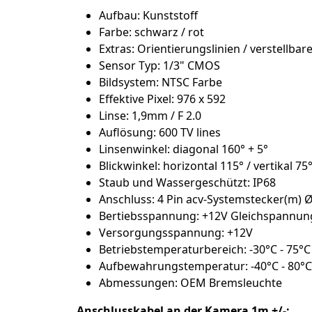
Aufbau: Kunststoff
Farbe: schwarz / rot
Extras: Orientierungslinien / verstellbar
Sensor Typ: 1/3" CMOS
Bildsystem: NTSC Farbe
Effektive Pixel: 976 x 592
Linse: 1,9mm / F 2.0
Auflösung: 600 TV lines
Linsenwinkel: diagonal 160° + 5°
Blickwinkel: horizontal 115° / vertikal 75°
Staub und Wassergeschützt: IP68
Anschluss: 4 Pin acv-Systemstecker(m)
Bertiebsspannung: +12V Gleichspannun
Versorgungsspannung: +12V
Betriebstemperaturbereich: -30°C - 75°C
Aufbewahrungstemperatur: -40°C - 80°C
Abmessungen: OEM Bremsleuchte
Anschlusskabel an der Kamera 1m +/-: