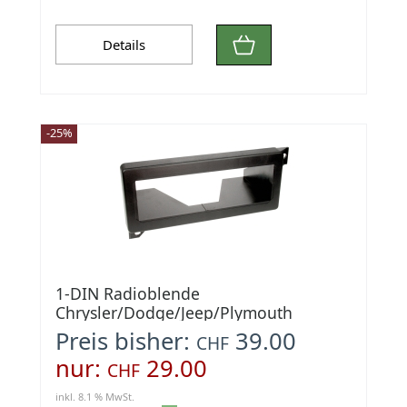
Details
-25%
1-DIN Radioblende
Chrysler/Dodge/Jeep/Plymouth
schwarz
Preis bisher:
39.00
CHF
nur:
29.00
CHF
inkl. 8.1 % MwSt.