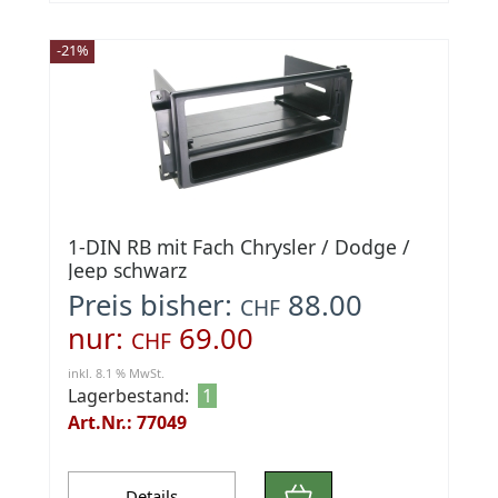
-21%
1-DIN RB mit Fach Chrysler / Dodge /
Jeep schwarz
Preis bisher:
88.00
CHF
nur:
69.00
CHF
inkl. 8.1 % MwSt.
Lagerbestand:
1
Art.Nr.: 77049
Details