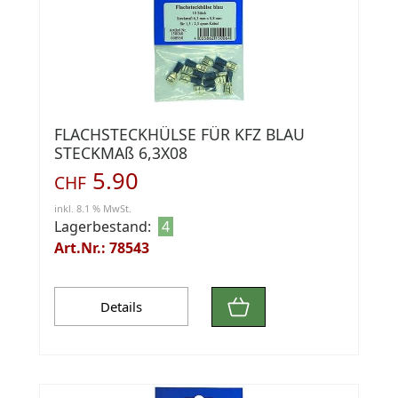
FLACHSTECKHÜLSE FÜR KFZ BLAU
STECKMAß 6,3X08
5.90
CHF
inkl. 8.1 % MwSt.
Lagerbestand:
4
Art.Nr.: 78543
Details