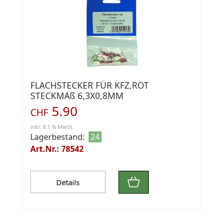
FLACHSTECKER FÜR KFZ,ROT
STECKMAß 6,3X0,8MM
5.90
CHF
inkl. 8.1 % MwSt.
Lagerbestand:
24
Art.Nr.: 78542
Details