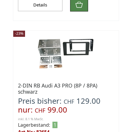
Details
-23%
2-DIN RB Audi A3 PRO (8P / 8PA)
schwarz
Preis bisher:
129.00
CHF
nur:
99.00
CHF
inkl. 8.1 % MwSt.
Lagerbestand:
1
Art.Nr.: 82654