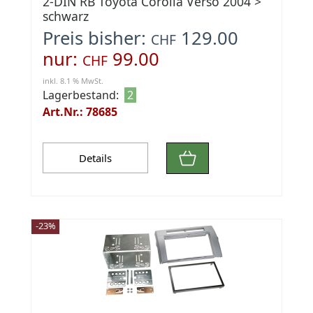
2-DIN RB Toyota Corolla Verso 2004 >
schwarz
Preis bisher:
129.00
CHF
nur:
99.00
CHF
inkl. 8.1 % MwSt.
Lagerbestand:
2
Art.Nr.: 78685
Details
-23%