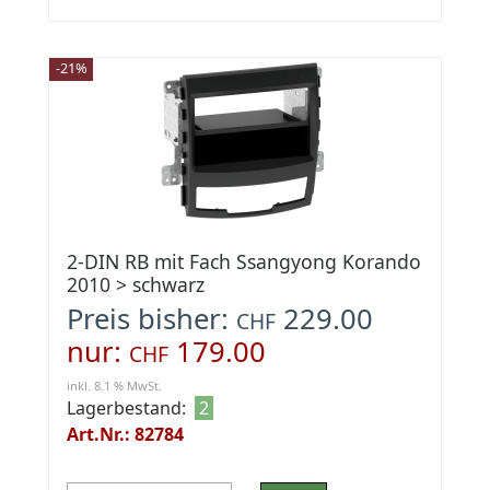
-21%
2-DIN RB mit Fach Ssangyong Korando
2010 > schwarz
Preis bisher:
229.00
CHF
nur:
179.00
CHF
inkl. 8.1 % MwSt.
Lagerbestand:
2
Art.Nr.: 82784