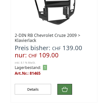
2-DIN RB Chevrolet Cruze 2009 >
Klavierlack
Preis bisher:
139.00
CHF
nur:
109.00
CHF
inkl. 8.1 % MwSt.
Lagerbestand:
1
Art.Nr.: 81465
Details