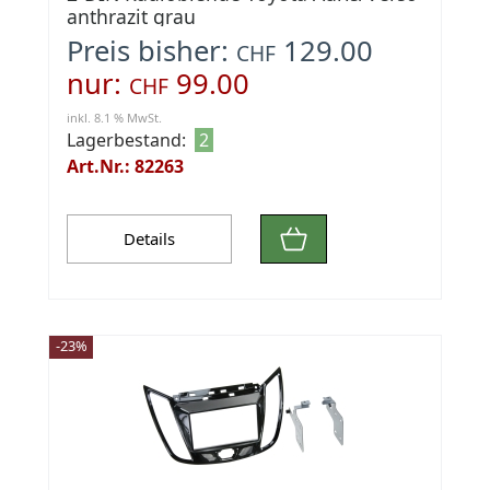
anthrazit grau
Preis bisher:
129.00
CHF
nur:
99.00
CHF
inkl. 8.1 % MwSt.
Lagerbestand:
2
Art.Nr.: 82263
Details
-23%