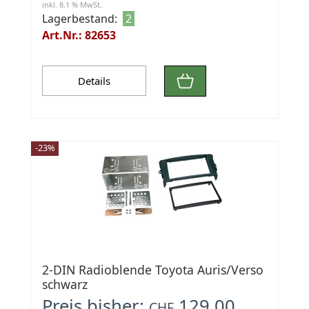
inkl. 8.1 % MwSt.
Lagerbestand:
2
Art.Nr.: 82653
Details
-23%
2-DIN Radioblende Toyota Auris/Verso
schwarz
Preis bisher:
129.00
CHF