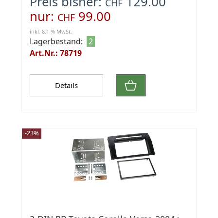
Preis bisher:
129.00
CHF
nur:
99.00
CHF
inkl. 8.1 % MwSt.
Lagerbestand:
2
Art.Nr.: 78719
Details
-23%