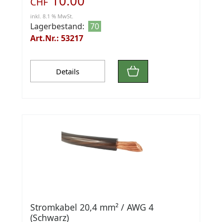
10.00
CHF
inkl. 8.1 % MwSt.
Lagerbestand:
70
Art.Nr.: 53217
Details
Stromkabel 20,4 mm² / AWG 4
(Schwarz)