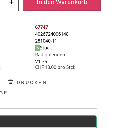
+
In den Warenkorb
67747
4026724006148
281040-11
5
Stück
Radioblenden
V1-35
CHF 18.00 pro Stck
:
N
DRUCKEN
GE