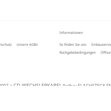
Informationen
nschutz
Unsere AGBs
So finden Sie uns
Einbauservi
Rückgabebedingungen
Öffnun
CD-WECHSLERKABEL
FLACHSTECK
F
2007->
Padbay