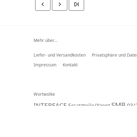
Mehr über...
Liefer- und Versandkosten
Privatsphäre und Date
Impressum
Kontakt
Wortwolke
SMB
INTERFACE
Ersatzteile/Xzent
03/
Porsche