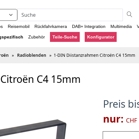
os
Reisemobil
Rückfahrkamera
DAB+ Integration
Multimedia
V
gspezifisch
Zubehör
Teile-Suche
Konfigurator
roën
»
Radioblenden
»
1-DIN Diistanzrahmen Citroën C4 15mm
 Citroën C4 15mm
Preis b
nur:
CHF