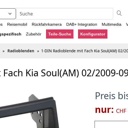
os
Reisemobil
Rückfahrkamera
DAB+ Integration
Multimedia
V
gspezifisch
Zubehör
Teile-Suche
Konfigurator
»
Radioblenden
»
1-DIN Radioblende mit Fach Kia Soul(AM) 02/2
 Fach Kia Soul(AM) 02/2009-0
Preis b
nur:
CHF