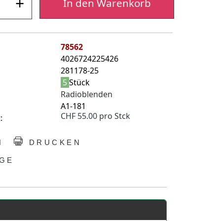
+
In den Warenkorb
78562
4026724225426
281178-25
5
Stück
Radioblenden
A1-181
CHF 55.00 pro Stck
:
N
DRUCKEN
GE