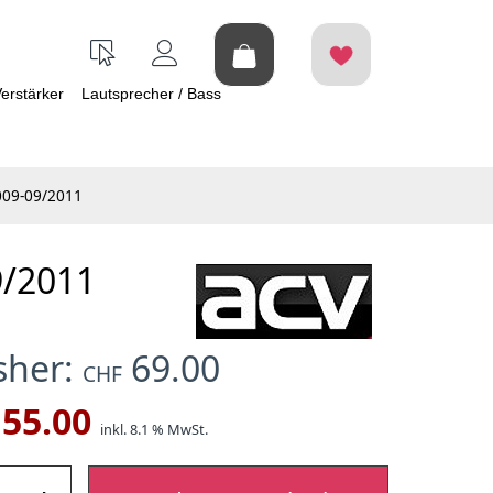
erstärker
Lautsprecher / Bass
009-09/2011
9/2011
isher:
69.00
CHF
55.00
inkl. 8.1 % MwSt.