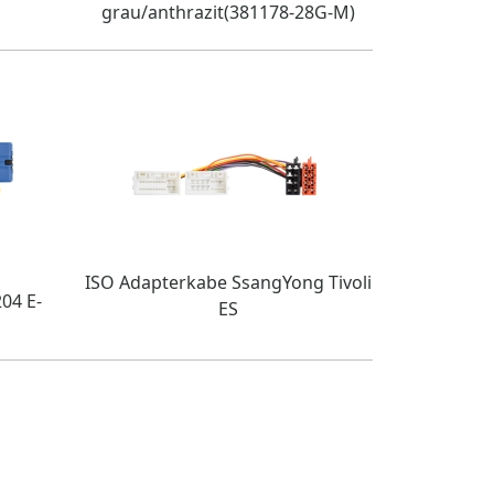
grau/anthrazit(381178-28G-M)
ISO Adapterkabe SsangYong Tivoli
04 E-
ES