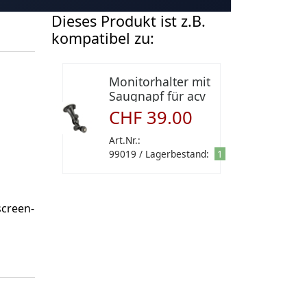
Dieses Produkt ist z.B.
kompatibel zu:
Monitorhalter mit
Saugnapf für acv
Monitore
CHF 39.00
Art.Nr.:
99019 / Lagerbestand:
1
screen-