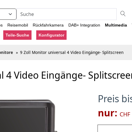
os
Reisemobil
Rückfahrkamera
DAB+ Integration
Multimedia
Teile-Suche
Konfigurator
nitore
»
9 Zoll Monitor universal 4 Video Eingänge- Splitscreen
al 4 Video Eingänge- Splitscre
Preis b
nur:
CHF