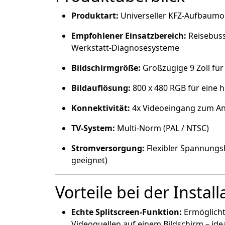
Produktart:
Universeller KFZ-Aufbaumon
Empfohlener Einsatzbereich:
Reisebuss
Werkstatt-Diagnosesysteme
Bildschirmgröße:
Großzügige 9 Zoll für
Bildauflösung:
800 x 480 RGB für eine h
Konnektivität:
4x Videoeingang zum An
TV-System:
Multi-Norm (PAL / NTSC)
Stromversorgung:
Flexibler Spannungs
geeignet)
Vorteile bei der Insta
Echte Splitscreen-Funktion:
Ermöglicht
Videoquellen auf einem Bildschirm – ide