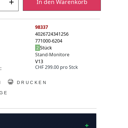
+
In den Warenkorb
98337
4026724341256
771000-6204
2
Stück
Stand-Monitore
V13
CHF 299.00 pro Stck
:
N
DRUCKEN
GE