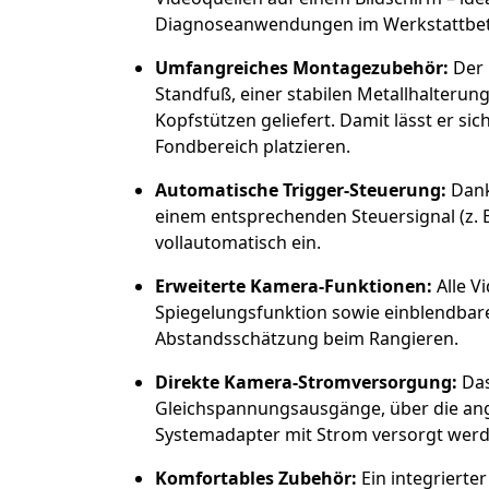
Diagnoseanwendungen im Werkstattbet
Umfangreiches Montagezubehör:
Der 
Standfuß, einer stabilen Metallhalteru
Kopfstützen geliefert. Damit lässt er s
Fondbereich platzieren.
Automatische Trigger-Steuerung:
Dank 
einem entsprechenden Steuersignal (z. 
vollautomatisch ein.
Erweiterte Kamera-Funktionen:
Alle V
Spiegelungsfunktion sowie einblendbare
Abstandsschätzung beim Rangieren.
Direkte Kamera-Stromversorgung:
Das
Gleichspannungsausgänge, über die ang
Systemadapter mit Strom versorgt wer
Komfortables Zubehör:
Ein integrierte