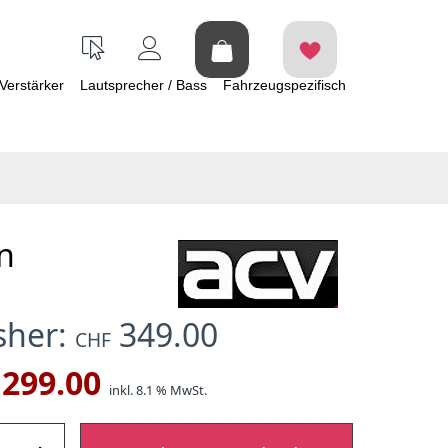
Verstärker
Lautsprecher / Bass
Fahrzeugspezifisch
en
isher:
349.00
CHF
299.00
inkl. 8.1 % MwSt.