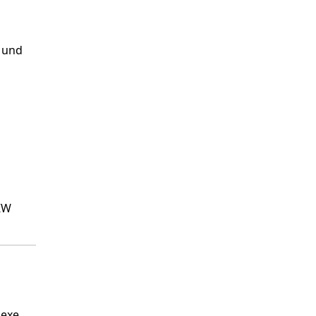
 und
KW
lexe