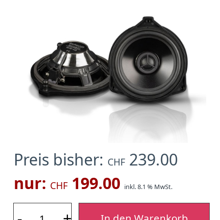
Preis bisher:
239.00
CHF
nur:
199.00
CHF
inkl. 8.1 % MwSt.
-
+
In den Warenkorb