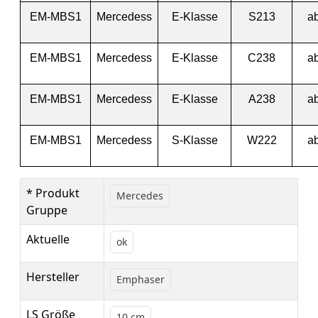
EM-MBS1
Mercedess
E-Klasse
S213
a
EM-MBS1
Mercedess
E-Klasse
C238
a
EM-MBS1
Mercedess
E-Klasse
A238
a
EM-MBS1
Mercedess
S-Klasse
W222
a
* Produkt
Mercedes
Gruppe
Aktuelle
ok
Hersteller
Emphaser
LS Größe
10 cm