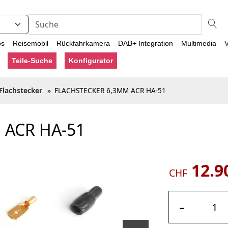
os
Reisemobil
Rückfahrkamera
DAB+ Integration
Multimedia
V
Teile-Suche
Konfigurator
Flachstecker
»
FLACHSTECKER 6,3MM ACR HA-51
 ACR HA-51
12.9
CHF
-