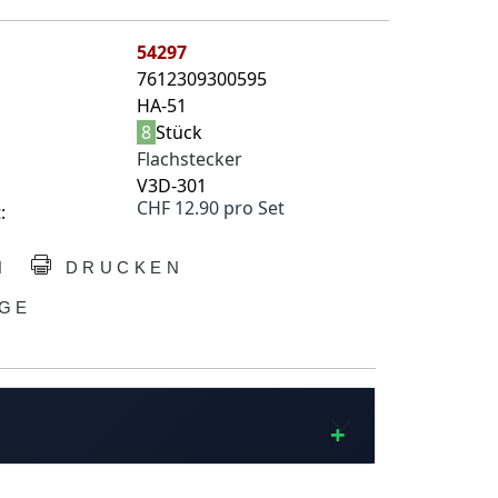
54297
7612309300595
HA-51
8
Stück
Flachstecker
V3D-301
CHF 12.90 pro Set
:
N
DRUCKEN
GE