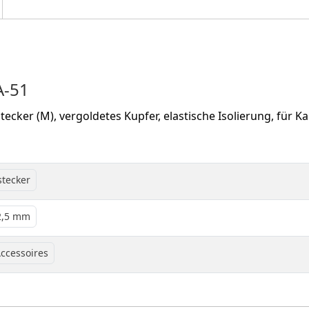
A-51
stecker (M), vergoldetes Kupfer, elastische Isolierung, für K
stecker
 2,5 mm
ccessoires