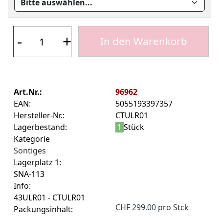
-
+
In den Warenkorb
Art.Nr.:
96962
EAN:
5055193397357
Hersteller-Nr.:
CTULR01
Lagerbestand:
1
Stück
Kategorie
Sontiges
Lagerplatz 1:
SNA-113
Info:
43ULR01 - CTULR01
CHF 299.00 pro Stck
Packungsinhalt: