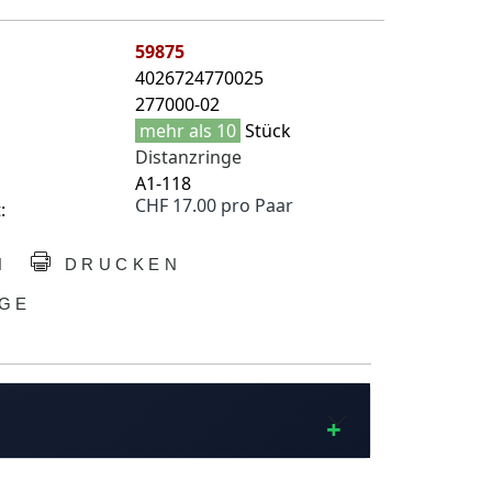
59875
4026724770025
277000-02
mehr als 10
Stück
Distanzringe
A1-118
CHF 17.00 pro Paar
:
N
DRUCKEN
GE