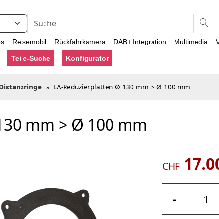
os
Reisemobil
Rückfahrkamera
DAB+ Integration
Multimedia
V
Teile-Suche
Konfigurator
Distanzringe
»
LA-Reduzierplatten Ø 130 mm > Ø 100 mm
 130 mm > Ø 100 mm
17.0
CHF
-