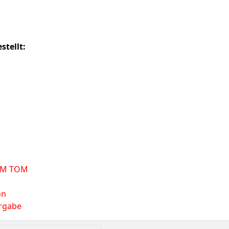
stellt:
TOM TOM
on
rgabe