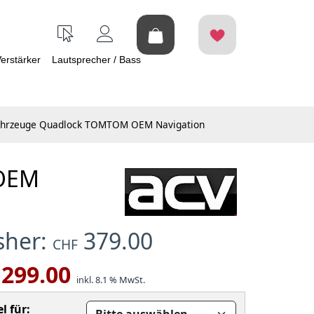
erstärker
Lautsprecher / Bass
Fahrzeuge Quadlock TOMTOM OEM Navigation
 OEM
isher:
379.00
CHF
299.00
inkl. 8.1 % MwSt.
l für: