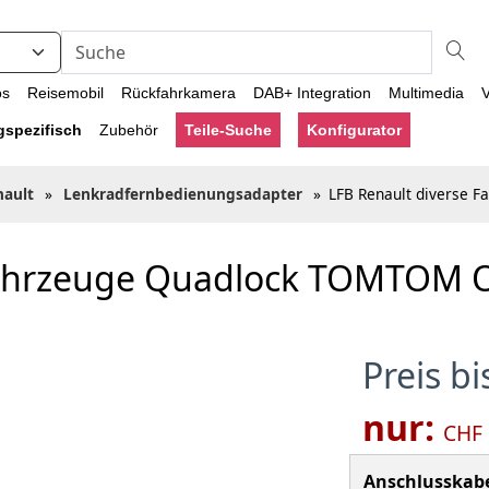
os
Reisemobil
Rückfahrkamera
DAB+ Integration
Multimedia
V
gspezifisch
Zubehör
Teile-Suche
Konfigurator
nault
»
Lenkradfernbedienungsadapter
»
LFB Renault diverse 
 Fahrzeuge Quadlock TOMTOM
Preis b
nur:
CHF
Anschlusskabe