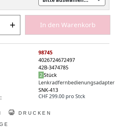
+
In den Warenkorb
98745
4026724672497
42B-3474785
2
Stück
Lenkradfernbedienungsadapter
SNK-413
CHF 299.00 pro Stck
:
N
DRUCKEN
GE