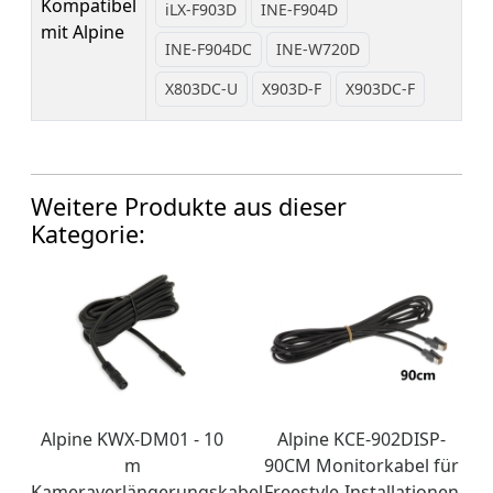
Kompatibel
iLX-F903D
INE-F904D
mit Alpine
INE-F904DC
INE-W720D
X803DC-U
X903D-F
X903DC-F
Weitere Produkte aus dieser
Kategorie:
Alpine KWX-DM01 - 10
Alpine KCE-902DISP-
m
90CM Monitorkabel für
Kameraverlängerungskabel
Freestyle-Installationen