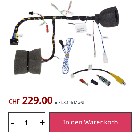
229.00
CHF
inkl. 8.1 % MwSt.
-
+
In den Warenkorb