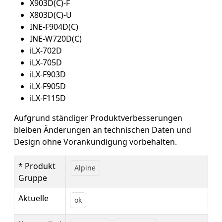
X903D(C)-F
X803D(C)-U
INE-F904D(C)
INE-W720D(C)
iLX-702D
iLX-705D
iLX-F903D
iLX-F905D
iLX-F115D
Aufgrund ständiger Produktverbesserungen
bleiben Änderungen an technischen Daten und
Design ohne Vorankündigung vorbehalten.
* Produkt
Alpine
Gruppe
Aktuelle
ok