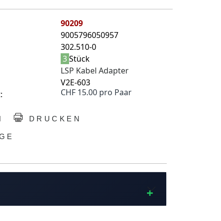
90209
9005796050957
302.510-0
3
Stück
LSP Kabel Adapter
V2E-603
CHF 15.00 pro Paar
:
N
DRUCKEN
GE