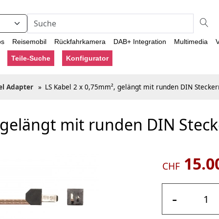
os
Reisemobil
Rückfahrkamera
DAB+ Integration
Multimedia
V
Teile-Suche
Konfigurator
el Adapter
»
LS Kabel 2 x 0,75mm², gelängt mit runden DIN Stecker
 gelängt mit runden DIN Stec
15.0
CHF
-