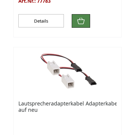
Art.Nr.: 77783
Details
Lautsprecheradapterkabel Adapterkabel alt
auf neu