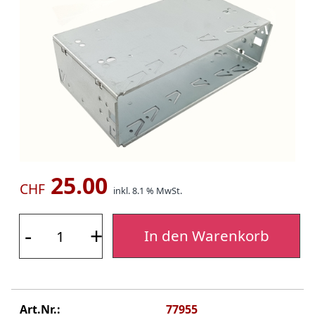
25.00
CHF
inkl. 8.1 % MwSt.
-
+
In den Warenkorb
Art.Nr.:
77955