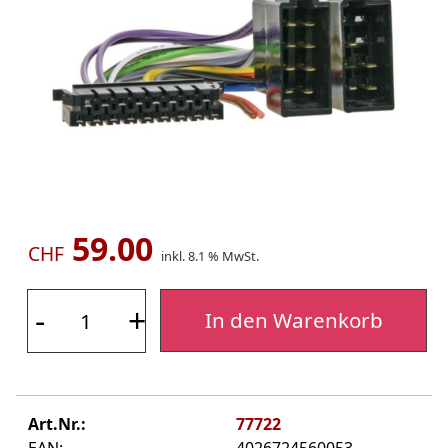
59.00
CHF
inkl. 8.1 % MwSt.
-
+
In den Warenkorb
Art.Nr.:
77722