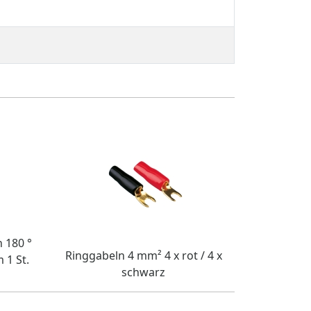
 180 °
Ringgabeln 4 mm² 4 x rot / 4 x
 1 St.
schwarz