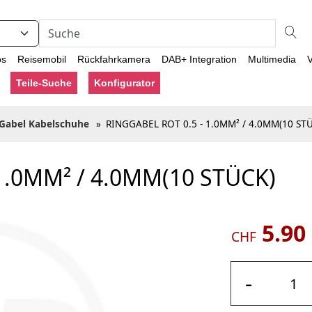
os
Reisemobil
Rückfahrkamera
DAB+ Integration
Multimedia
V
Teile-Suche
Konfigurator
Gabel Kabelschuhe
»
RINGGABEL ROT 0.5 - 1.0MM² / 4.0MM(10 ST
1.0MM² / 4.0MM(10 STÜCK)
5.90
CHF
-