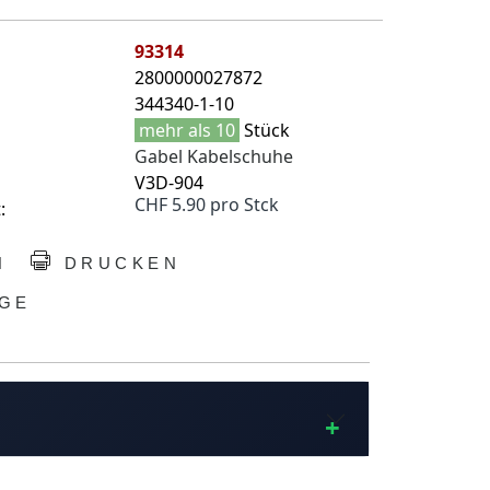
93314
2800000027872
344340-1-10
mehr als 10
Stück
Gabel Kabelschuhe
V3D-904
CHF 5.90 pro Stck
:
N
DRUCKEN
GE