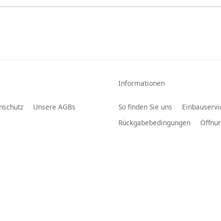
Informationen
nschutz
Unsere AGBs
So finden Sie uns
Einbauservi
Rückgabebedingungen
Öffnun
GU Sicherungen
Smart
Türe Heck
AUX REPLACE
OEM