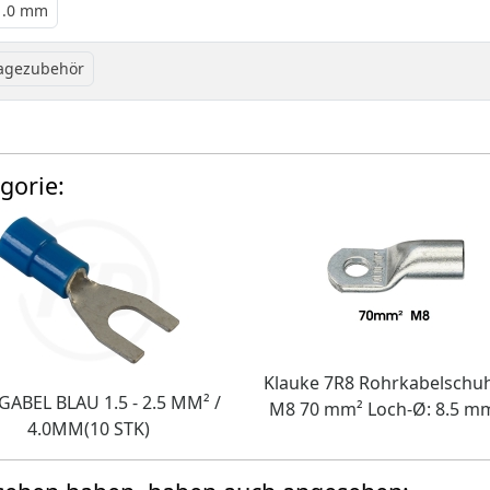
 1.0 mm
agezubehör
gorie:
Klauke 7R8 Rohrkabelschuh
ABEL BLAU 1.5 - 2.5 MM² /
M8 70 mm² Loch-Ø: 8.5 mm
4.0MM(10 STK)