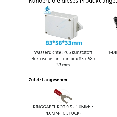
Kunden, die dieses Produkt ang
Wasserdichte IP65 kunststoff
1-DI
elektrische junction box 83 x 58 x
33 mm
Zuletzt angesehen:
RINGGABEL ROT 0.5 - 1.0MM² /
4.0MM(10 STÜCK)