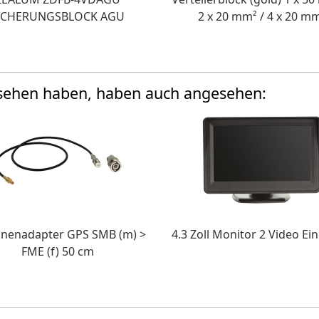
ICHERUNGSBLOCK AGU
2 x 20 mm² / 4 x 20 m
esehen haben, haben auch angesehen:
nenadapter GPS SMB (m) >
4.3 Zoll Monitor 2 Video E
FME (f) 50 cm