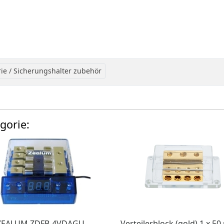
rie / Sicherungshalter zubehör
gorie:
ZEALUM ZDFB-4VDAGU
Verteilerblock (gold) 1 x 5