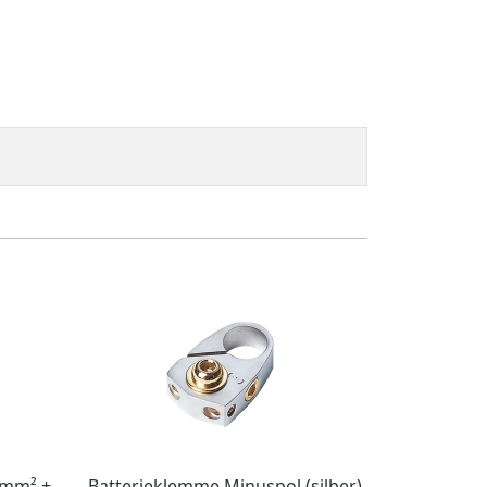
0 mm² +
Batterieklemme Minuspol (silber)