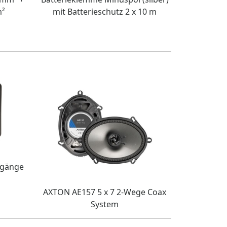
m²
mit Batterieschutz 2 x 10 m
ingänge
AXTON AE157 5 x 7 2-Wege Coax
System