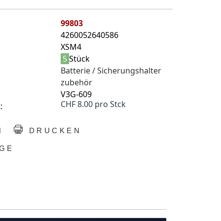
99803
4260052640586
XSM4
5
Stück
Batterie / Sicherungshalter
zubehör
V3G-609
CHF 8.00 pro Stck
:
N
DRUCKEN
GE