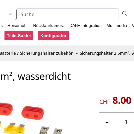
os
Reisemobil
Rückfahrkamera
DAB+ Integration
Multimedia
V
Teile-Suche
Konfigurator
Batterie / Sicherungshalter zubehör
»
Sicherungshalter 2.5mm², 
m², wasserdicht
8.00
CHF
-