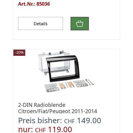
Art.Nr.: 85036
Details
-20%
2-DIN Radioblende
Citroen/Fiat/Peugeot 2011-2014
Klavierlack
Preis bisher:
149.00
CHF
nur:
119.00
CHF