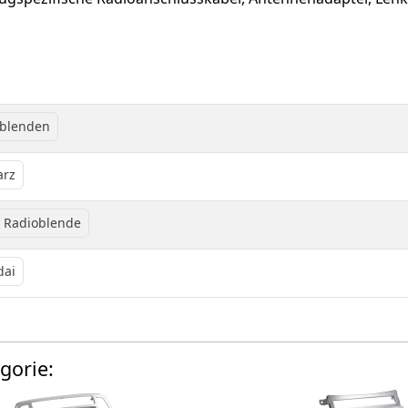
oblenden
arz
 Radioblende
dai
gorie: