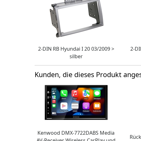
2-DIN RB Hyundai I 20 03/2009 >
2-DI
silber
Kunden, die dieses Produkt ang
Kenwood DMX-7722DABS Media
Rück
AV-Receiver Wireless CarPlay und