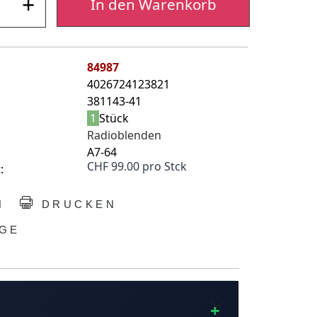
+
In den Warenkorb
84987
4026724123821
381143-41
1
Stück
Radioblenden
A7-64
CHF 99.00 pro Stck
:
N
DRUCKEN
GE