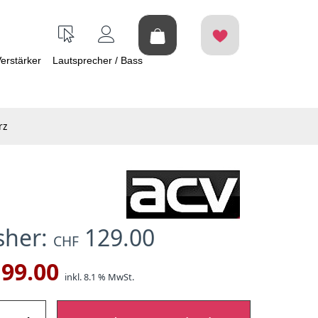
erstärker
Lautsprecher / Bass
rz
isher:
129.00
CHF
99.00
inkl. 8.1 % MwSt.