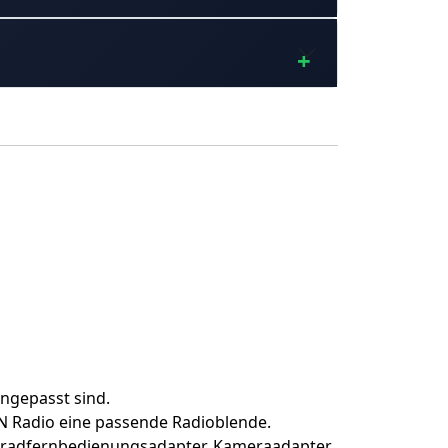
angepasst sind.
N Radio eine passende Radioblende.
nkradfernbedienungsadapter, Kameraadapter