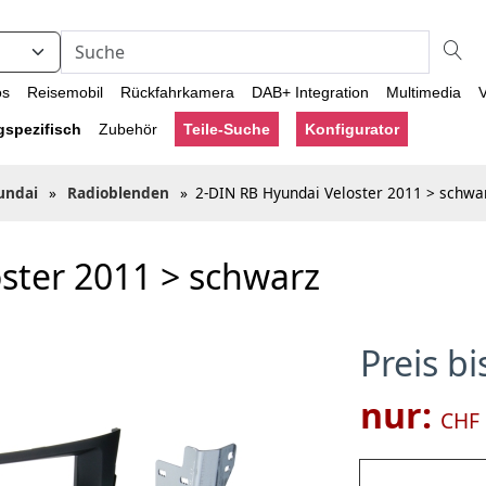
os
Reisemobil
Rückfahrkamera
DAB+ Integration
Multimedia
V
gspezifisch
Zubehör
Teile-Suche
Konfigurator
undai
»
Radioblenden
»
2-DIN RB Hyundai Veloster 2011 > schwa
ster 2011 > schwarz
Preis b
nur:
CHF